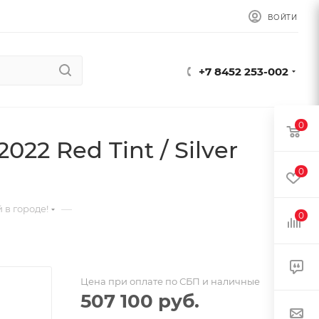
ВОЙТИ
+7 8452 253-002
0
22 Red Tint / Silver
0
—
 в городе!
0
Цена при оплате по СБП и наличные
507 100
руб.