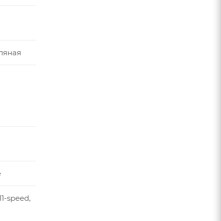
ляная
e
11-speed,