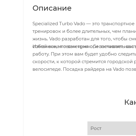
Описание
Specialized Turbo Vado — это транспортное
тренировок и более длительных, чем план
жизнь. Vado разработан для того, чтобы 
собой все, что вам нужно, и заставлять вас
Измененная геометрия обеспечивает наилу
работу. При этом вам будет удобно следит
скорости, к которой стремится городской
велосипеде. Посадка райдера на Vado позв
Ка
Рост