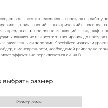
 средство для всего: от ежедневных поездок на работу д
ировалось, приключений — электрический велосипед на
смело преодолевать постоянно меняющийся ландшафт, нос
 ездить чаще.
чшее положение для всего: от тренировок до поездок 
ь за оживленными дорогами. Specialized извлекли уроки 
 райдер, и маневренности, необходимой райдеру на гор
оляет эффективно переключаться с A на B.
к выбрать размер
Размер рамы