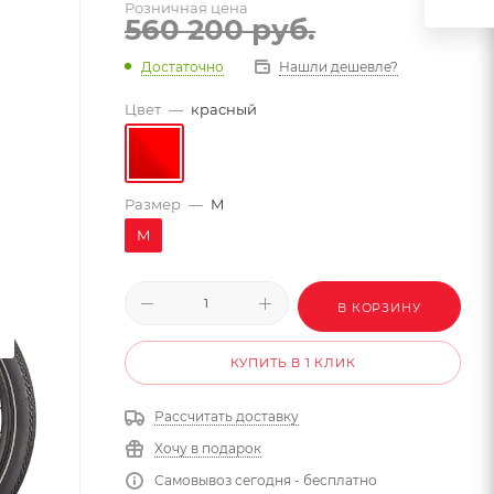
Розничная цена
560 200
руб.
Достаточно
Нашли дешевле?
Цвет
—
красный
Размер
—
M
M
В КОРЗИНУ
КУПИТЬ В 1 КЛИК
Рассчитать доставку
Хочу в подарок
Самовывоз сегодня - бесплатно