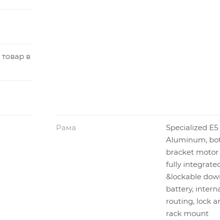
 товар в
Рама
Specialized E5
Aluminum, bo
bracket motor
fully integrate
&lockable dow
battery, intern
routing, lock a
rack mount