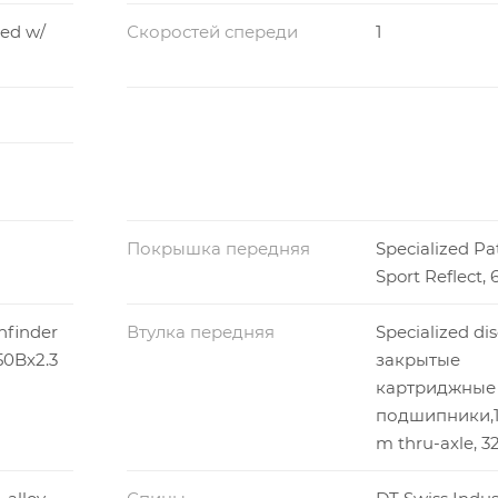
eed w/
Скоростей спереди
1
Покрышка передняя
Specialized Pa
Sport Reflect, 
hfinder
Втулка передняя
Specialized disc
650Bx2.3
закрытые
картриджные
подшипники,
m thru-axle, 3