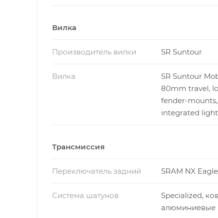
Вилка
Производитель вилки
SR Suntour
Вилка
SR Suntour Mob
80mm travel, lo
fender-mounts,
integrated ligh
Трансмиссия
Переключатель задний
SRAM NX Eagle
Система шатунов
Specialized, к
алюминиевые 