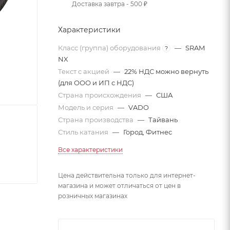
Доставка завтра - 500 ₽
Характеристики
Класс (группа) оборудования
—
SRAM
?
NX
Текст с акцией
—
22% НДС можно вернуть
(для ООО и ИП с НДС)
Страна происхождения
—
США
Модель и серия
—
VADO
Страна производства
—
Тайвань
Стиль катания
—
Город, Фитнес
Все характеристики
Цена действительна только для интернет-
магазина и может отличаться от цен в
розничных магазинах