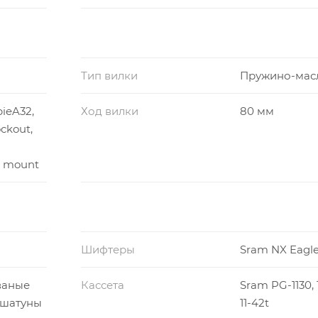
Тип вилки
Пружино-мас
ieA32,
Ход вилки
80 мм
ckout,
t mount
Шифтеры
Sram NX Eagl
ованые
Кассета
Sram PG-1130, 
шатуны
11-42t