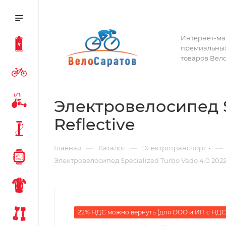
Интернет-ма
премиальных
товаров Вел
Электровелосипед Spe
Reflective
—
—
—
Главная
Каталог
Электротранспорт
Электровелосипед Specialized Turbo Vado 4.0 2022 Re
22% НДС можно вернуть (для ООО и ИП с НДС