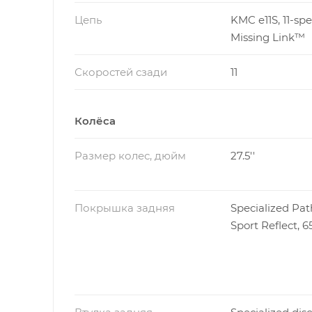
Цепь
KMC e11S, 11-sp
Missing Link™
Скоростей сзади
11
Колёса
Размер колес, дюйм
27.5''
Покрышка задняя
Specialized Pat
Sport Reflect, 