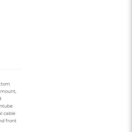
ttom
 mount,
d
ntube
al cable
nd front