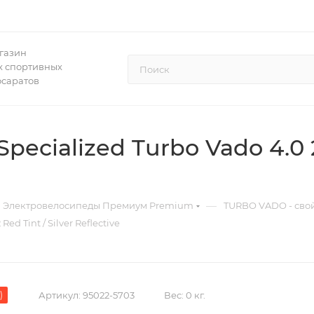
газин
 спортивных
осаратов
cialized Turbo Vado 4.0 20
—
Электровелосипеды Премиум Premium
TURBO VADO - свой
d Tint / Silver Reflective
)
Артикул:
95022-5703
Вес:
0 кг.