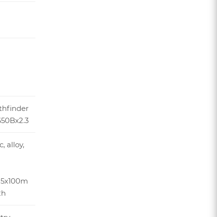
thfinder
650Bx2.3
, alloy,
15x100m
2h