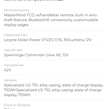
Велокомпьютер
MasterMind TCD, w/handlebar remote, built-in anti-
theft feature, Bluetooth® connectivity, customizable
display pages
Передний свет
Lezyne Ebike Power STVZO E115, 310Lumens, 12V
Задний свет
Spanninga Commuter Glow XE, 12V
Напряжение
42V
Батарея
Specialized U2-710, alloy casing, state of charge display,
710WhSpecialized U2-710, alloy casing, state of charge
display, 710Wh
Ёмкость батареи