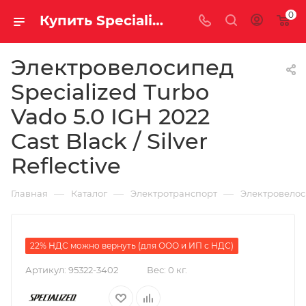
0
Купить Specialized Turbo Vado 5.0 IGH 2022 Cast Black / Silver Reflective за рублей, а со скидкой 703 800 руб.
Электровелосипед
Specialized Turbo
Vado 5.0 IGH 2022
Cast Black / Silver
Reflective
—
—
—
Главная
Каталог
Электротранспорт
Электровело
22% НДС можно вернуть (для ООО и ИП с НДС)
Артикул:
95322-3402
Вес:
0 кг.