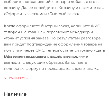
выберите понравившийся товар и добавьте его в
корзину. Далее перейдите в Корзину и нажмите на
«Оформить заказ» или «Быстрый заказ».
Когда оформляете быстрый заказ, напишите ФИО,
телефон и e-mail. Вам перезвонит менеджер и
уточнит условия заказа. По результатам разговора
вам придет подтверждение оформления товара на
почту или через СМС. Теперь останется только ждать
Оформление заказа в стандартном режиме
доставки и радоваться новой покупке.
выглядит следующим образом. Заполняете
полностью форму по последовательным этапам:
адрес, способ доставки, оплаты, данные о себе.
Советуем в комментарии к заказу написать
информацию, которая поможет курьеру вас найти.
Нажмите кнопку «Оформить заказ».
Наличие