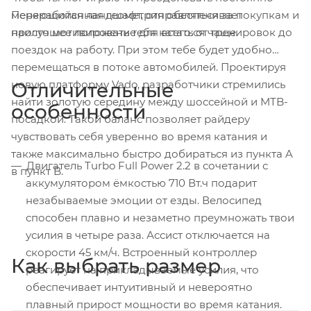
Переработанная геометрия обеспечивает
меняющийся ландшафт, отправляться за покупкам и
наилучшее положение для всего: от тренировок до
просто мотивировать тебя кататься чаще.
поездок на работу. При этом тебе будет удобно
перемещаться в потоке автомобилей. Проектируя
новую платформу Vado, разработчики стремились
Отличительные
найти золотую середину между шоссейной и MTB-
особенности
посадкой. Такой баланс позволяет райдеру
чувствовать себя уверенно во время катания и
также максимально быстро добираться из пункта A
Двигатель Turbo Full Power 2.2 в сочетании с
в пункт B.
аккумулятором ёмкостью 710 Вт.ч подарит
незабываемые эмоции от езды. Велосипед
способен плавно и незаметно преумножать твои
усилия в четыре раза. Ассист отключается на
скорости 45 км/ч. Встроенный контроллер
Как выбрать размер
реагирует на прикладываемые усилия, что
обеспечивает интуитивный и невероятно
плавный прирост мощности во время катания.