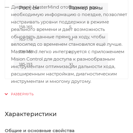
Дисплей MasterMind отображает всю
Рост, см
Размер рамы
необходимую информацию о поездке, позволяет
настраивать уровни поддержки в режиме
158-165
S
реального времени и даёт возможность
обновлять данные прямо на ходу, чтобы
165-178
M
велосипед со временем становился ещё лучше.
MasterMind легко интегрируется с приложением
178-185
L
Mision Control для доступа к разнообразным
185-193
XL
инструментам оптимизации дальности хода,
расширенным настройкам, диагностическим
инструментам и многому другому.
Планетарная втулка enviolo AUTOMATiQ Internal
Gear Hub (IGH) автоматически переключает
передачи в зависимости от скорости
Характеристики
педалирования райдера, принимая во внимание
изменения в окружающей обстановке.
Достаточно один раз выбрать желаемый каденс,
Общие и основные свойства