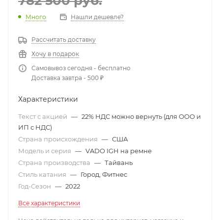
782 500
руб.
Много
Нашли дешевле?
Рассчитать доставку
Хочу в подарок
Самовывоз сегодня - бесплатно
Доставка завтра - 500 ₽
Характеристики
Текст с акцией
—
22% НДС можно вернуть (для ООО и
ИП с НДС)
Страна происхождения
—
США
Модель и серия
—
VADO IGH на ремне
Страна производства
—
Тайвань
Стиль катания
—
Город, Фитнес
Год-Сезон
—
2022
Все характеристики