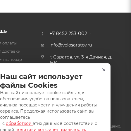
ЩЬ
+7 8452 253-002
я оплаты
info@velosaratov.ru
я доставки
г. Саратов, ул. 3-я Дачная, д.
ия на товар
1к14
-ответ
Наш сайт использует
файлы Cookies
Наш сайт использует cookie-файлы для
обеспечения удобства пользователей,
анализа посещаемости и улучшения работы
сервиса. Продолжая использовать сайт, вы
соглашаетесь
с
обработкой
этих данных в соответствии с
щищены. Заимствование материалов и фотографий запрещено.
нашей
политики конфиденциальности.