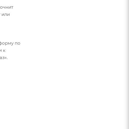
точнит
 или
форму по
и к
аз».