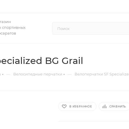
газин
 спортивных
осаратов
cialized BG Grail
—
—
а
Велосипедные перчатки
Велоперчатки SF Specialize
В ИЗБРАННОЕ
СРАВНИТЬ