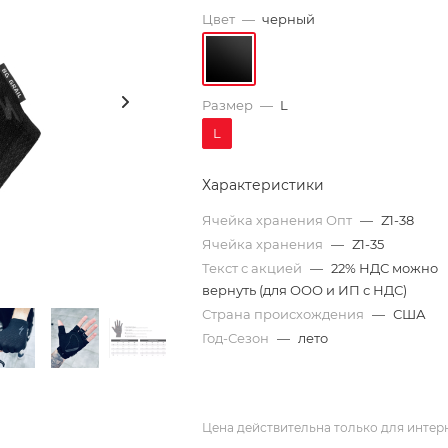
Цвет
—
черный
Размер
—
L
L
Характеристики
Ячейка хранения Опт
—
Z1-38
Ячейка хранения
—
Z1-35
Текст с акцией
—
22% НДС можно
вернуть (для ООО и ИП с НДС)
Страна происхождения
—
США
Год-Сезон
—
лето
Цена действительна только для интерн