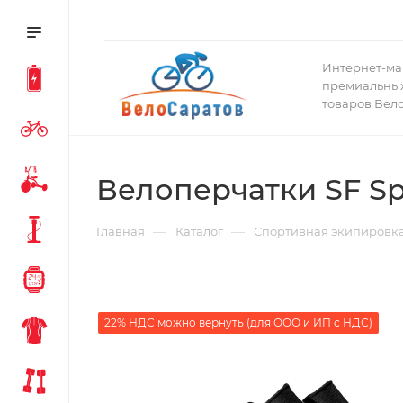
Интернет-ма
премиальных
товаров Вел
Велоперчатки SF Spe
—
—
Главная
Каталог
Спортивная экипировк
22% НДС можно вернуть (для ООО и ИП с НДС)