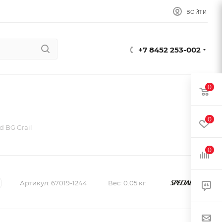
ВОЙТИ
+7 8452 253-002
0
0
d BG Grail
0
Артикул:
67019-1244
Вес:
0.05 кг.