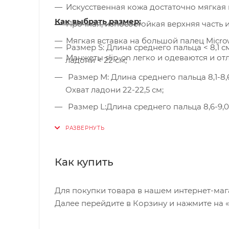
Искусственная кожа достаточно мягкая 
Как выбрать размер:
Прочная, износостойкая верхняя часть 
Мягкая вставка на большой палец Micro
Размер S: Длина среднего пальца < 8,1 см
Манжеты slip-on легко и одеваются и о
ладони < 22 см;
Размер M: Длина среднего пальца 8,1-8,6 см;Длина ладони 11,1-11,3 см; Длина большого пальца 6,4-6,8 см;
Охват ладони 22-22,5 см;
Размер L:Длина среднего пальца 8,6-9,0 см; Длина ладони 11,3-11,7 см; Длина большого пальца 6,8-7,1 см;
Охват ладони 22,5-23,5 см;
Размер XL: Длина среднего пальца 9,0-9,4 см; Длина ладони 11,7-12,1 см; Длина большого пальца 7,1-7,4 см;
Охват ладони 23,5-24,5 см;
Как купить
Размер XXL: Длина среднего пальца > 9,4 см; Длина ладони > 12,1 см; Длина большого пальца > 7,4 см;
Охват ладони > 24,5 см
Для покупки товара в нашем интернет-маг
Далее перейдите в Корзину и нажмите на 