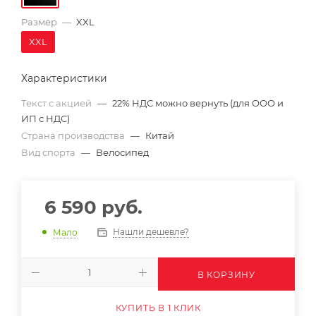
Размер
—
XXL
XXL
Характеристики
Текст с акцией
—
22% НДС можно вернуть (для ООО и
ИП с НДС)
Страна производства
—
Китай
Вид спорта
—
Велосипед
6 590
руб.
Нашли дешевле?
Мало
В КОРЗИНУ
КУПИТЬ В 1 КЛИК