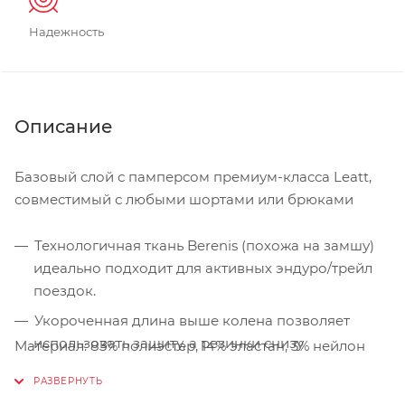
Надежность
Описание
Базовый слой с памперсом премиум-класса Leatt,
совместимый с любыми шортами или брюками
Технологичная ткань Berenis (похожа на замшу)
идеально подходит для активных эндуро/трейл
поездок.
Укороченная длина выше колена позволяет
использовать защиту, а резинки снизу
Материал: 83% полиэстер, 14% эластан, 3% нейлон
обеспечивают удобную фиксацию на ноге.
Подходит для более длительных заездов,