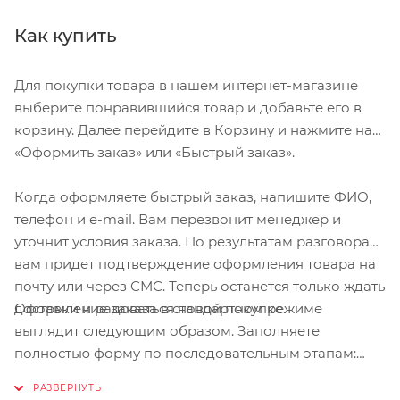
благодаря карманам в области бёдер, есть
Как купить
дополнительное место для хранения вещей.
Для покупки товара в нашем интернет-магазине
выберите понравившийся товар и добавьте его в
корзину. Далее перейдите в Корзину и нажмите на
«Оформить заказ» или «Быстрый заказ».
Когда оформляете быстрый заказ, напишите ФИО,
телефон и e-mail. Вам перезвонит менеджер и
уточнит условия заказа. По результатам разговора
вам придет подтверждение оформления товара на
почту или через СМС. Теперь останется только ждать
Оформление заказа в стандартном режиме
доставки и радоваться новой покупке.
выглядит следующим образом. Заполняете
полностью форму по последовательным этапам:
адрес, способ доставки, оплаты, данные о себе.
Советуем в комментарии к заказу написать