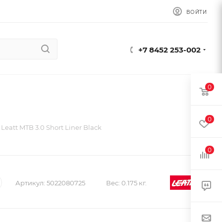
ВОЙТИ
+7 8452 253-002
0
0
Leatt MTB 3.0 Short Liner Black
0
Артикул:
5022080725
Вес:
0.175 кг.