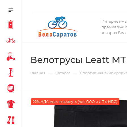
Интернет-ма
премиальных
товаров Вел
Велотрусы Leatt MTB
—
—
Главная
Каталог
Спортивная экипировк
22% НДС можно вернуть (для ООО и ИП с НДС)