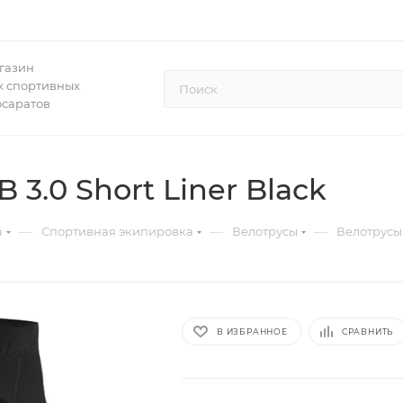
газин
 спортивных
осаратов
 3.0 Short Liner Black
—
—
—
а
Спортивная экипировка
Велотрусы
Велотрусы 
В ИЗБРАННОЕ
СРАВНИТЬ