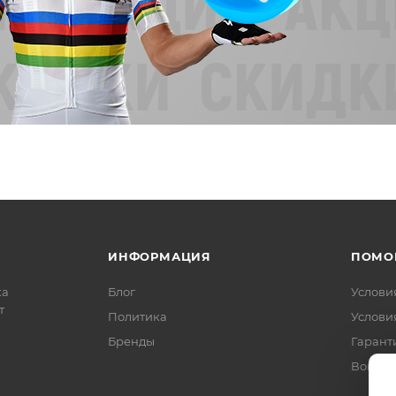
ИНФОРМАЦИЯ
ПОМО
ка
Блог
Услови
т
Политика
Услови
Бренды
Гарант
Вопрос