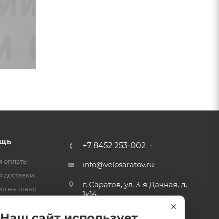
ЩЬ
+7 8452 253-002
я оплаты
info@velosaratov.ru
я доставки
г. Саратов, ул. 3-я Дачная, д.
ия на товар
1к14
-ответ
Наш сайт использует