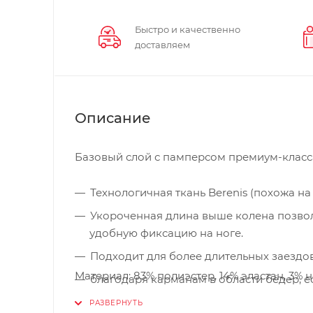
Быстро и качественно
доставляем
Описание
Базовый слой с памперсом премиум-класс
Технологичная ткань Berenis (похожа н
Укороченная длина выше колена позвол
удобную фиксацию на ноге.
Подходит для более длительных заездо
Материал: 83% полиэстер, 14% эластан, 3% 
благодаря карманам в области бёдер, е