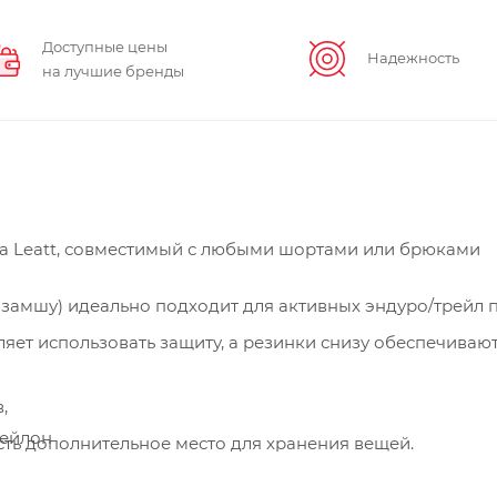
Доступные цены
Надежность
на лучшие бренды
а Leatt, совместимый с любыми шортами или брюками
а замшу) идеально подходит для активных эндуро/трейл 
яет использовать защиту, а резинки снизу обеспечиваю
в,
нейлон
сть дополнительное место для хранения вещей.