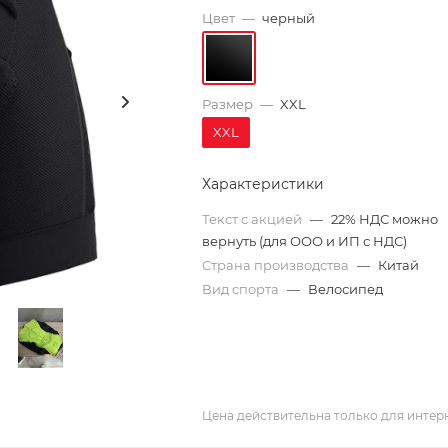
Цвет
—
черный
Размер
—
XXL
XXL
Характеристики
Текст с акцией
—
22% НДС можно
вернуть (для ООО и ИП с НДС)
Страна производства
—
Китай
Вид спорта
—
Велосипед
Цена действительна только для интерн