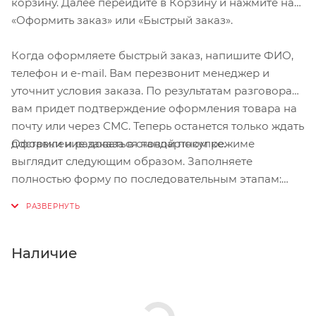
корзину. Далее перейдите в Корзину и нажмите на
Вес:
180 г
«Оформить заказ» или «Быстрый заказ».
Рекомендации по уходу:
машинная стирка (макс.
Когда оформляете быстрый заказ, напишите ФИО,
30 ° C), не отбеливать, не сушить в стиральной
машине, гладить при слабом нагреве (макс. 110 °
телефон и e-mail. Вам перезвонит менеджер и
C), не подвергать химической чистке, не
уточнит условия заказа. По результатам разговора
использовать кондиционер для белья
вам придет подтверждение оформления товара на
почту или через СМС. Теперь останется только ждать
Оформление заказа в стандартном режиме
доставки и радоваться новой покупке.
выглядит следующим образом. Заполняете
полностью форму по последовательным этапам:
адрес, способ доставки, оплаты, данные о себе.
Советуем в комментарии к заказу написать
информацию, которая поможет курьеру вас найти.
Нажмите кнопку «Оформить заказ».
Наличие