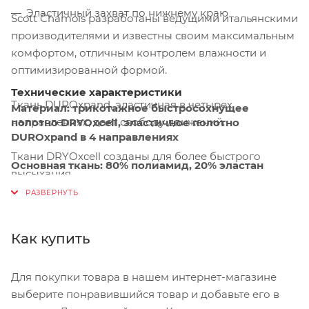
Эластичный захват по нижнему краю
Scott Chamois разработаны ведущими итальянскими
производителями и известны своим максимальным
комфортом, отличным контролем влажности и
оптимизированной формой.
Технические характеристики
Ткань DUROxpand, эластичная в четырех
Материал:
трикотажное быстросохнущее
направлениях, дает свободу движений.
полотно DRYOxcell, эластичное полотно
DUROxpand в 4 направлениях
Ткани DRYOxcell созданы для более быстрого
Основная ткань:
80% полиамид, 20% эластан
высыхания.
Сетка:
85% полиэстер, 15% эластан
Технология быстрой сушки работает, отводя влагу
Крой:
тонкий, выше колена
от кожи и распределяя ее по ткани на большей
Как купить
площади.
Особенности:
Scott + Sport padding, сетчатые
подтяжки для лучшей вентиляции, эластичная
Для покупки товара в нашем интернет-магазине
нижняя кромка для захвата, прокладка+
спортивная прокладка для мужчин
выберите понравившийся товар и добавьте его в