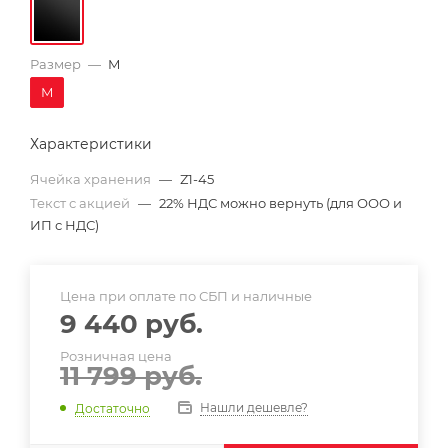
Размер
—
M
M
Характеристики
Ячейка хранения
—
Z1-45
Текст с акцией
—
22% НДС можно вернуть (для ООО и
ИП с НДС)
Цена при оплате по СБП и наличные
9 440
руб.
Розничная цена
11 799
руб.
Нашли дешевле?
Достаточно