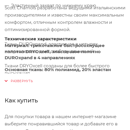
Эластичный захват по нижнему краю
Scott Chamois разработаны ведущими итальянскими
производителями и известны своим максимальным
комфортом, отличным контролем влажности и
оптимизированной формой.
Технические характеристики
Ткань DUROxpand, эластичная в четырех
Материал:
трикотажное быстросохнущее
направлениях, дает свободу движений.
полотно DRYOxcell, эластичное полотно
DUROxpand в 4 направлениях
Ткани DRYOxcell созданы для более быстрого
Основная ткань:
80% полиамид, 20% эластан
высыхания.
Сетка:
85% полиэстер, 15% эластан
Технология быстрой сушки работает, отводя влагу
Крой:
тонкий, выше колена
от кожи и распределяя ее по ткани на большей
Как купить
площади.
Особенности:
Scott + Sport padding, сетчатые
подтяжки для лучшей вентиляции, эластичная
Для покупки товара в нашем интернет-магазине
нижняя кромка для захвата, прокладка+
спортивная прокладка для мужчин
выберите понравившийся товар и добавьте его в