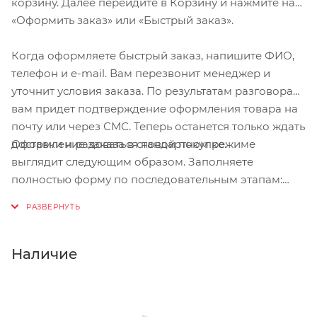
корзину. Далее перейдите в Корзину и нажмите на
Вес:
180 г
«Оформить заказ» или «Быстрый заказ».
Рекомендации по уходу:
машинная стирка (макс.
Когда оформляете быстрый заказ, напишите ФИО,
30 ° C), не отбеливать, не сушить в стиральной
машине, гладить при слабом нагреве (макс. 110 °
телефон и e-mail. Вам перезвонит менеджер и
C), не подвергать химической чистке, не
уточнит условия заказа. По результатам разговора
использовать кондиционер для белья
вам придет подтверждение оформления товара на
почту или через СМС. Теперь останется только ждать
Оформление заказа в стандартном режиме
доставки и радоваться новой покупке.
выглядит следующим образом. Заполняете
полностью форму по последовательным этапам:
адрес, способ доставки, оплаты, данные о себе.
Советуем в комментарии к заказу написать
информацию, которая поможет курьеру вас найти.
Нажмите кнопку «Оформить заказ».
Наличие