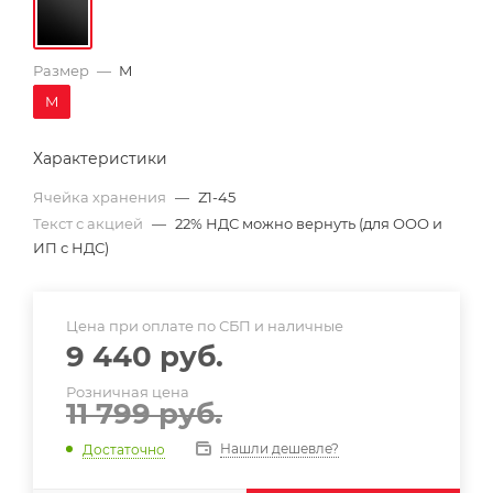
Размер
—
M
M
Характеристики
Ячейка хранения
—
Z1-45
Текст с акцией
—
22% НДС можно вернуть (для ООО и
ИП с НДС)
Цена при оплате по СБП и наличные
9 440
руб.
Розничная цена
11 799
руб.
Нашли дешевле?
Достаточно