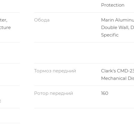
Protection
ter,
Обода
Marin Alumin
cture
Double Wall, D
Specific
Тормоз передний
Clark's CMD-2
Mechanical Di
Ротор передний
160
c