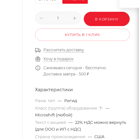
В КОРЗИНУ
КУПИТЬ В 1 КЛИК
Рассчитать доставку
Хочу в подарок
Самовывоз сегодня - бесплатно
Доставка завтра - 500 ₽
Характеристики
Рама: тип
—
Ригид
Класс (группа) оборудования
—
?
Microshift (любой)
Текст с акцией
—
22% НДС можно вернуть
(для ООО и ИП с НДС)
Страна происхождения
—
США