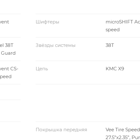
vent
Шифтеры
microSHIFT Ad
speed
el 38T
Звёзды системы
38T
g Guard
ent CS-
Цепь
KMC X9
speed
Покрышка передняя
Vee Tire Speed
27.5”x2.35”, Pu