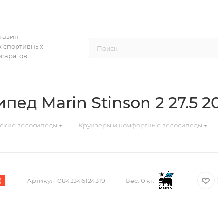
газин
 спортивных
осаратов
ед Marin Stinson 2 27.5 2
—
дские велосипеды
Круизеры и комфортные велосипеды
)
Артикул:
0843346124319
Вес:
0 кг.