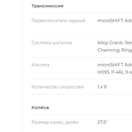
Трансмиссия
Переключатель задний
microSHIFT Ad
Система шатунов
Alloy Crank, Ste
Chainring, Rin
Кассета
microSHIFT Adv
H093, 11-46t, 9-
Количество скоростей
1 x 9
Колёса
Размер колес, дюйм
27.5''