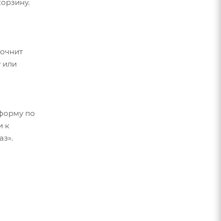
орзину.
точнит
 или
форму по
и к
аз».