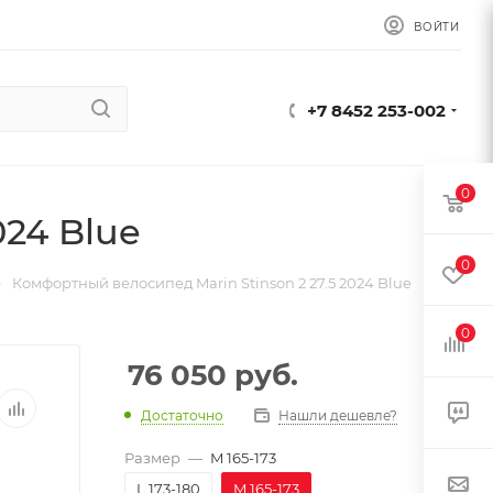
ВОЙТИ
+7 8452 253-002
0
024 Blue
0
—
Комфортный велосипед Marin Stinson 2 27.5 2024 Blue
0
76 050
руб.
Достаточно
Нашли дешевле?
Размер
—
M 165-173
L 173-180
M 165-173