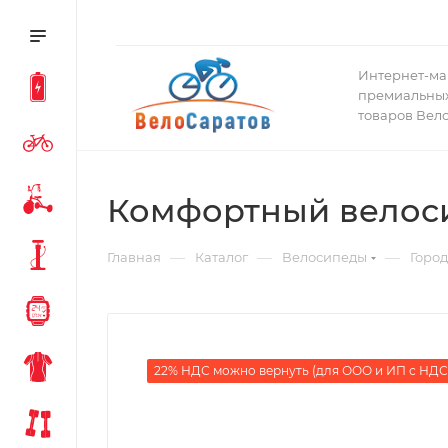
Интернет-ма
премиальных
товаров Вел
Комфортный велосип
—
—
—
Главная
Каталог
Велосипеды
Горо
22% НДС можно вернуть (для ООО и ИП с НДС