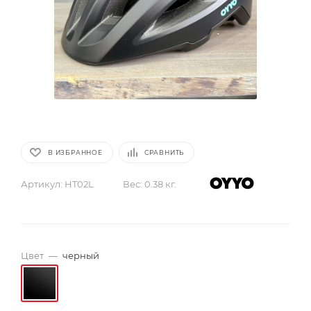
В ИЗБРАННОЕ
СРАВНИТЬ
Артикул:
HT02L
Вес:
0.38 кг.
Цвет
—
черный