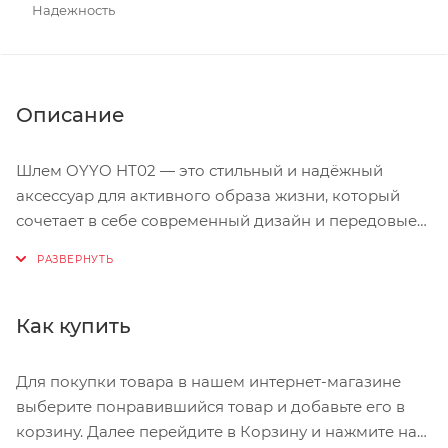
Надежность
Описание
Шлем OYYO HT02 — это стильный и надёжный
аксессуар для активного образа жизни, который
сочетает в себе современный дизайн и передовые
технологии защиты. Идеально подходящий для
городских прогулок и загородных поездок, он
обеспечивает безопасность и комфорт в любых
условиях. Благодаря технологии In mold, шлем
Как купить
обладает низким весом и высокой прочностью:
расширенная внешняя оболочка объединяет
Для покупки товара в нашем интернет-магазине
плотный пластиковый корпус и амортизирующее
выберите понравившийся товар и добавьте его в
основание в единую конструкцию, что делает его
корзину. Далее перейдите в Корзину и нажмите на
устойчивым к ударам и долговечным.