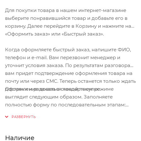
Для покупки товара в нашем интернет-магазине
выберите понравившийся товар и добавьте его в
корзину. Далее перейдите в Корзину и нажмите на
«Оформить заказ» или «Быстрый заказ».
Когда оформляете быстрый заказ, напишите ФИО,
телефон и e-mail. Вам перезвонит менеджер и
уточнит условия заказа. По результатам разговора
вам придет подтверждение оформления товара на
почту или через СМС. Теперь останется только ждать
Оформление заказа в стандартном режиме
доставки и радоваться новой покупке.
выглядит следующим образом. Заполняете
полностью форму по последовательным этапам:
адрес, способ доставки, оплаты, данные о себе.
Советуем в комментарии к заказу написать
информацию, которая поможет курьеру вас найти.
Нажмите кнопку «Оформить заказ».
Наличие