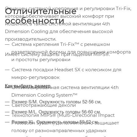
Оснащен системой крепления и регулировки Tri-Fix,
Отличительные
которая обеспечивает высокий комфорт при
особенности
ношении, а также системой вентиляции 4th
Dimension Cooling для обеспечения высокой
производительности.
Система крепления Tri-Fix™ с ремешком
разветвленной формы для повышения комфорта
Имеет систему защиты при падении MIPS®.
и простоты регулировки
Система посадки Headset SX c колесиком для
микро-регулировок
Как выбрать размер
Оптимизированная система вентиляции 4th
Dimension Cooling System™
Размер S/M. Окружность головы 52-56 см,
Светоотражающие деколи
Размер M/L. Окружность головы 56-60 см,
Технология MIPS® (Multi-Directional Impact
Размер XL. Окружность головы 59-62 см
Protection System) дополнительно защищает
голову от разнонаправленных ударных