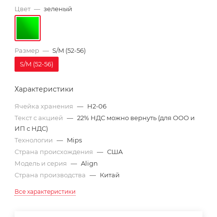
Цвет
—
зеленый
Размер
—
S/M (52-56)
S/M (52-56)
Характеристики
Ячейка хранения
—
H2-06
Текст с акцией
—
22% НДС можно вернуть (для ООО и
ИП с НДС)
Технологии
—
Mips
Страна происхождения
—
США
Модель и серия
—
Align
Страна производства
—
Китай
Все характеристики