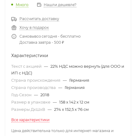
Много
Нашли дешевле?
Рассчитать доставку
Хочу в подарок
Самовывоз сегодня - бесплатно
Доставка завтра - 500 ₽
Характеристики
Текст с акцией
—
22% НДС можно вернуть (для ООО и
ИП с НДС)
Страна происхождения
—
Германия
Страна производства
—
Германия
Год-Сезон
—
2018
Размер в упаковке
—
158 х 142 х 12 см
Размеры ДхШхВ
—
274 х 152,5 х 76 см
Все характеристики
Цена действительна только для интернет-магазина и