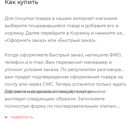
Как купить
Для покупки товара в нашем интернет-магазине
выберите понравившийся товар и добавьте его в
корзину. Далее перейдите в Корзину и нажмите на
«Оформить заказ» или «Быстрый заказ».
Когда оформляете быстрый заказ, напишите ФИО,
телефон и e-mail. Вам перезвонит менеджер и
уточнит условия заказа. По результатам разговора
вам придет подтверждение оформления товара на
почту или через СМС. Теперь останется только ждать
Оформление заказа в стандартном режиме
доставки и радоваться новой покупке.
выглядит следующим образом. Заполняете
полностью форму по последовательным этапам:
адрес, способ доставки, оплаты, данные о себе.
Советуем в комментарии к заказу написать
информацию, которая поможет курьеру вас найти.