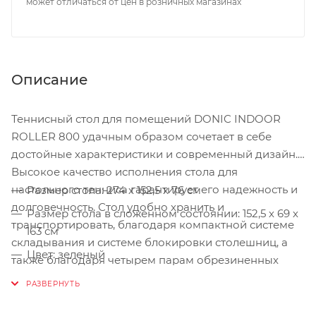
может отличаться от цен в розничных магазинах
Описание
Теннисный стол для помещений DONIC INDOOR
ROLLER 800 удачным образом сочетает в себе
достойные характеристики и современный дизайн.
Высокое качество исполнения стола для
настольного тенниса гарантирует его надежность и
Размер стола: 274 х 152,5 х 76 см
долговечность. Стол удобно хранить и
Размер стола в сложенном состоянии: 152,5 х 69 х
транспортировать, благодаря компактной системе
163 см
складывания и системе блокировки столешниц, а
Цвет: зеленый
также благодаря четырем парам обрезиненных
колесиков диаметром 128 мм. Рама стола
Антибликовое покрытие
изготовлена из стальных труб с порошковым
Игровое поле: 19-мм ламинированная ДСП
покрытием. Диаметр труб - 25 мм. Возможность