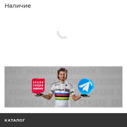
Нажмите кнопку «Оформить заказ».
Наличие
КАТАЛОГ