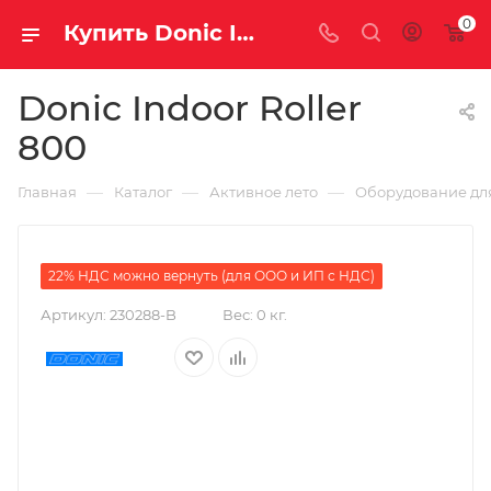
0
Купить Donic Indoor Roller 800 за рублей, а со скидкой 89 990 руб.
Donic Indoor Roller
800
—
—
—
Главная
Каталог
Активное лето
Оборудование для
22% НДС можно вернуть (для ООО и ИП с НДС)
Артикул:
230288-B
Вес:
0 кг.