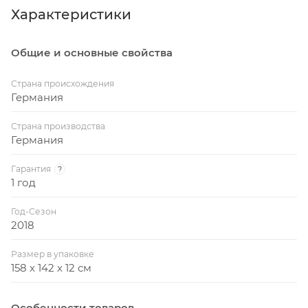
Металлический кант: 36 мм
Характеристики
одиночной игры, удобный держатель для мячей и
Вес стола: 76 кг
ракеток.
Общие и основные свойства
Вес стола в упаковке: 80 кг
Сетка в комплекте
Страна происхождения
Германия
Страна производства
Германия
Гарантия
?
1 год
Год-Сезон
2018
Размер в упаковке
158 х 142 х 12 см
Особенности товаров