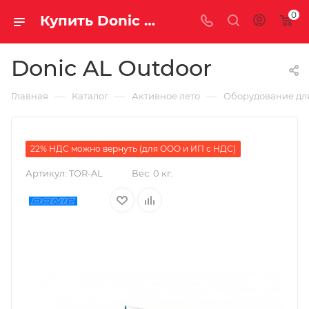
0
Купить Donic AL Outdoor за рублей, а со скидкой 49 990 руб.
Donic AL Outdoor
—
—
—
Главная
Каталог
Активное лето
Оборудование для
22% НДС можно вернуть (для ООО и ИП с НДС)
Артикул:
TOR-AL
Вес:
0 кг.