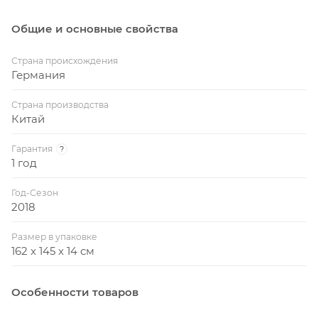
Антибликовое покрытие: есть
Общие и основные свойства
Защитная кант плиты: есть
Транспортировочные ролики: 4 шт, с
Страна происхождения
фиксаторами
Германия
Размер в рабочем состоянии: 274 x 152.5 x 76 см
Страна производства
Размеры в сложенном состоянии 152 x 62 x 15 см
Китай
Вес: 56 кг
Гарантия
?
1 год
Вес в упаковке: 61 кг
Размер упаковки: 162 x 145 x 14 см
Год-Сезон
2018
Страна изготовления: Китай
Размер в упаковке
162 x 145 x 14 см
Особенности товаров