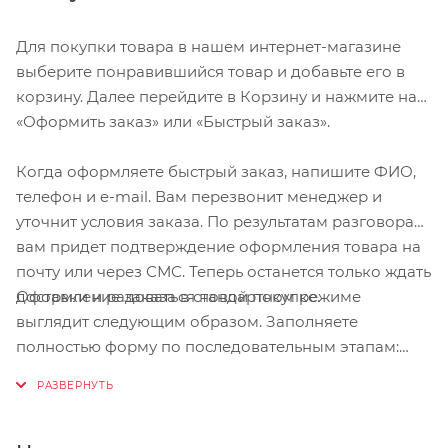
Для покупки товара в нашем интернет-магазине
выберите понравившийся товар и добавьте его в
корзину. Далее перейдите в Корзину и нажмите на
«Оформить заказ» или «Быстрый заказ».
Когда оформляете быстрый заказ, напишите ФИО,
телефон и e-mail. Вам перезвонит менеджер и
уточнит условия заказа. По результатам разговора
вам придет подтверждение оформления товара на
почту или через СМС. Теперь останется только ждать
Оформление заказа в стандартном режиме
доставки и радоваться новой покупке.
выглядит следующим образом. Заполняете
полностью форму по последовательным этапам:
адрес, способ доставки, оплаты, данные о себе.
Советуем в комментарии к заказу написать
информацию, которая поможет курьеру вас найти.
Нажмите кнопку «Оформить заказ».