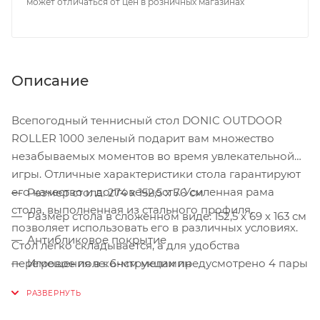
может отличаться от цен в розничных магазинах
Описание
Всепогодный теннисный стол DONIC OUTDOOR
ROLLER 1000 зеленый подарит вам множество
незабываемых моментов во время увлекательной
игры. Отличные характеристики стола гарантируют
его качество и долговечность. Усиленная рама
Размер стола: 274 х 152,5 х 76 см
стола, выполненная из стального профиля,
Размер стола в сложенном виде: 152,5 х 69 х 163 см
позволяет использовать его в различных условиях.
Антибликовое покрытие
Стол легко складывается, а для удобства
перемещения в конструкции предусмотрено 4 пары
Игровое поле: 6-мм меламин
обрезиненных колесиков. Имеется возможность
Вес: 74 кг
одиночной игры. Сетка не требует демонтажа при
Размер в упаковке: 158 х 142 х 15 см
складывании.