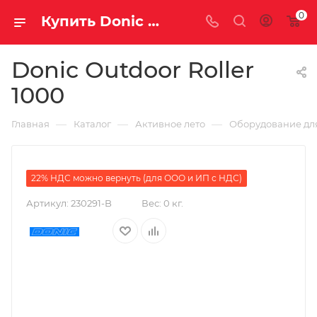
0
Купить Donic Outdoor Roller 1000 за рублей, а со скидкой 159 990 руб.
Donic Outdoor Roller
1000
—
—
—
Главная
Каталог
Активное лето
Оборудование для
22% НДС можно вернуть (для ООО и ИП с НДС)
Артикул:
230291-B
Вес:
0 кг.