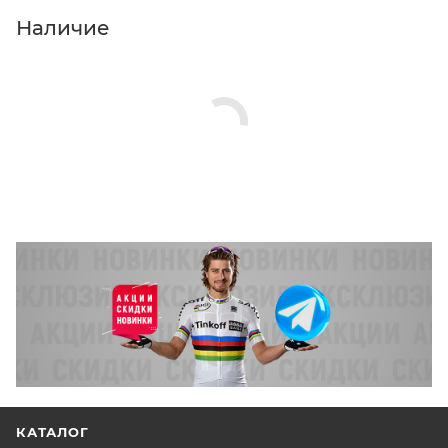
Нажмите кнопку «Оформить заказ».
Наличие
КАТАЛОГ