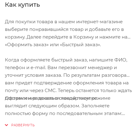
Как купить
Для покупки товара в нашем интернет-магазине
выберите понравившийся товар и добавьте его в
корзину. Далее перейдите в Корзину и нажмите на
«Оформить заказ» или «Быстрый заказ».
Когда оформляете быстрый заказ, напишите ФИО,
телефон и e-mail. Вам перезвонит менеджер и
уточнит условия заказа. По результатам разговора
вам придет подтверждение оформления товара на
почту или через СМС. Теперь останется только ждать
Оформление заказа в стандартном режиме
доставки и радоваться новой покупке.
выглядит следующим образом. Заполняете
полностью форму по последовательным этапам:
адрес, способ доставки, оплаты, данные о себе.
Советуем в комментарии к заказу написать
информацию, которая поможет курьеру вас найти.