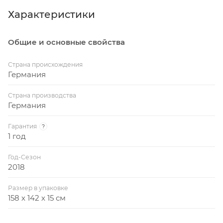
Вес в упаковке: 78 кг
Характеристики
Сетка в комплекте
Общие и основные свойства
Стальной профиль рамы: 50 х 30 мм
Металличексий кант: 50 мм
Страна происхождения
Германия
Диаматер колесиков: 128 мм
Страна производства
Германия
Гарантия
?
1 год
Год-Сезон
2018
Размер в упаковке
158 х 142 х 15 см