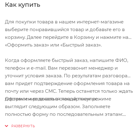
Как купить
Для покупки товара в нашем интернет-магазине
выберите понравившийся товар и добавьте его в
корзину. Далее перейдите в Корзину и нажмите на
«Оформить заказ» или «Быстрый заказ».
Когда оформляете быстрый заказ, напишите ФИО,
телефон и e-mail. Вам перезвонит менеджер и
уточнит условия заказа. По результатам разговора
вам придет подтверждение оформления товара на
почту или через СМС. Теперь останется только ждать
Оформление заказа в стандартном режиме
доставки и радоваться новой покупке.
выглядит следующим образом. Заполняете
полностью форму по последовательным этапам:
адрес, способ доставки, оплаты, данные о себе.
Советуем в комментарии к заказу написать
информацию, которая поможет курьеру вас найти.