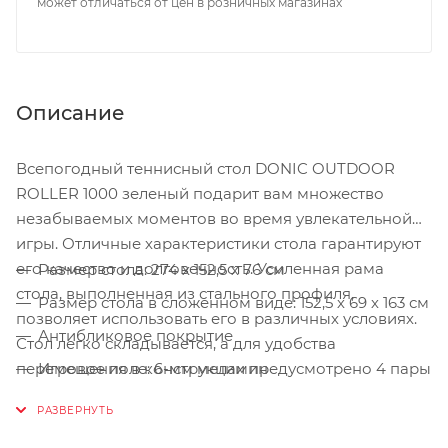
может отличаться от цен в розничных магазинах
Описание
Всепогодный теннисный стол DONIC OUTDOOR
ROLLER 1000 зеленый подарит вам множество
незабываемых моментов во время увлекательной
игры. Отличные характеристики стола гарантируют
его качество и долговечность. Усиленная рама
Размер стола: 274 х 152,5 х 76 см
стола, выполненная из стального профиля,
Размер стола в сложенном виде: 152,5 х 69 х 163 см
позволяет использовать его в различных условиях.
Антибликовое покрытие
Стол легко складывается, а для удобства
перемещения в конструкции предусмотрено 4 пары
Игровое поле: 6-мм меламин
обрезиненных колесиков. Имеется возможность
Вес: 74 кг
одиночной игры. Сетка не требует демонтажа при
Размер в упаковке: 158 х 142 х 15 см
складывании.