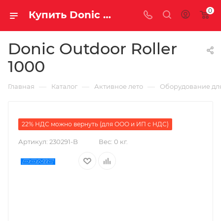
0
Купить Donic Outdoor Roller 1000 за рублей, а со скидкой 159 990 руб.
Donic Outdoor Roller
1000
—
—
—
Главная
Каталог
Активное лето
Оборудование для
22% НДС можно вернуть (для ООО и ИП с НДС)
Артикул:
230291-B
Вес:
0 кг.