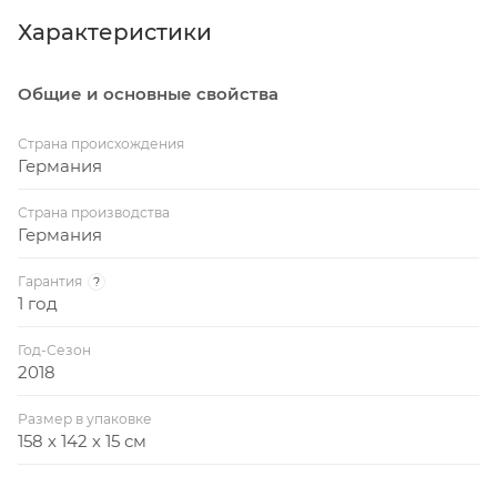
Вес в упаковке: 78 кг
Характеристики
Сетка в комплекте
Общие и основные свойства
Стальной профиль рамы: 50 х 30 мм
Металличексий кант: 50 мм
Страна происхождения
Германия
Диаматер колесиков: 128 мм
Страна производства
Германия
Гарантия
?
1 год
Год-Сезон
2018
Размер в упаковке
158 х 142 х 15 см