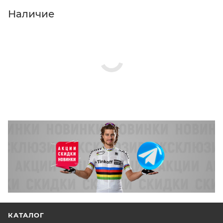
Нажмите кнопку «Оформить заказ».
Наличие
КАТАЛОГ