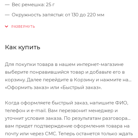
Вес ремешка: 25 г
Окружность запястья: от 130 до 220 мм
Подходит для часов Suunto Spartan Sport, Spartan
Sport Wrist HR/Baro, Suunto 7 и Suunto 9
Предназначен для занятий спортом
Как купить
Водонепроницаемый
Также подходит для Suunto D5 для
Для покупки товара в нашем интернет-магазине
повседневного ношения.
выберите понравившийся товар и добавьте его в
корзину. Далее перейдите в Корзину и нажмите на
«Оформить заказ» или «Быстрый заказ».
Когда оформляете быстрый заказ, напишите ФИО,
телефон и e-mail. Вам перезвонит менеджер и
уточнит условия заказа. По результатам разговора
вам придет подтверждение оформления товара на
почту или через СМС. Теперь останется только ждать