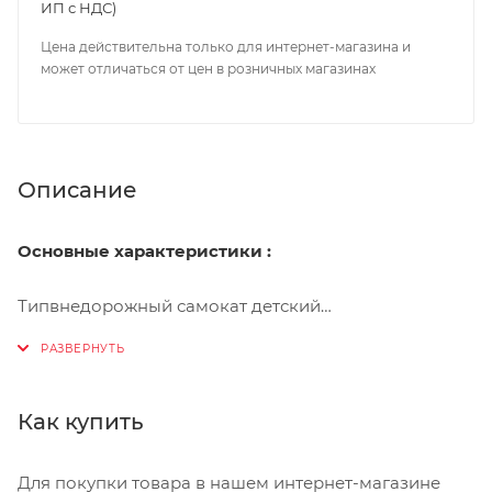
ИП с НДС)
Цена действительна только для интернет-магазина и
может отличаться от цен в розничных магазинах
Описание
Основные характеристики :
Типвнедорожный самокат детский
Пол ребенка для мальчиков и девочек
Максимальная нагрузка40 кг
Как купить
Материал рамы нержавеющая сталь
Для покупки товара в нашем интернет-магазине