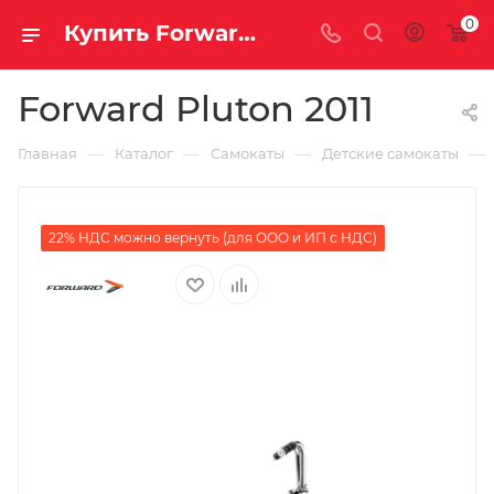
0
Купить Forward Pluton 2011 за рублей, а со скидкой
Forward Pluton 2011
—
—
—
—
Главная
Каталог
Самокаты
Детские самокаты
22% НДС можно вернуть (для ООО и ИП с НДС)