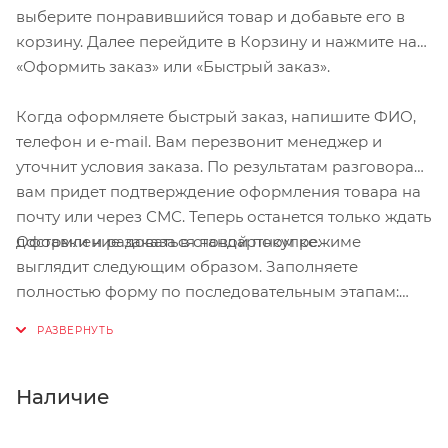
выберите понравившийся товар и добавьте его в
Тормоз ножной
корзину. Далее перейдите в Корзину и нажмите на
«Оформить заказ» или «Быстрый заказ».
Амортизатор нет
Когда оформляете быстрый заказ, напишите ФИО,
Колеса
телефон и e-mail. Вам перезвонит менеджер и
уточнит условия заказа. По результатам разговора
Количество 2 шт.
вам придет подтверждение оформления товара на
почту или через СМС. Теперь останется только ждать
Материал резина
Оформление заказа в стандартном режиме
доставки и радоваться новой покупке.
выглядит следующим образом. Заполняете
Размер колес диаметр 305 мм, толщина 57 мм
полностью форму по последовательным этапам:
адрес, способ доставки, оплаты, данные о себе.
Размеры и вес
Советуем в комментарии к заказу написать
информацию, которая поможет курьеру вас найти.
Размер деки длина 30 см
Нажмите кнопку «Оформить заказ».
Наличие
Высота рулевой стойки 91 см