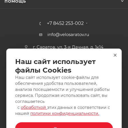
ПОМОЩЬ
+7 8452 253-002
info@velosaratov.ru
г. Саратов, ул. 3-я Дачная, д. 1к14
Наш сайт использует
файлы Cookies
Наш сайт использует cookie-файлы для
обеспечения удобства пользователей,
анализа посещаемости и улучшения работы
2011-2026 © интернет-магазин спортивных товаров
сервиса. Продолжая использовать сайт, вы
ВелоСаратов. Не является публичной офертой. Все права
соглашаетесь
защищены. Заимствование материалов и фотографий
с
обработкой
этих данных в соответствии с
запрещено.
нашей
политики конфиденциальности.