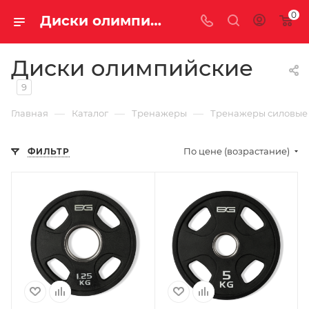
0
Диски олимпийские купить недорого с доставкой
Диски олимпийские
9
—
—
—
Главная
Каталог
Тренажеры
Тренажеры силовые
По цене (возрастание)
ФИЛЬТР