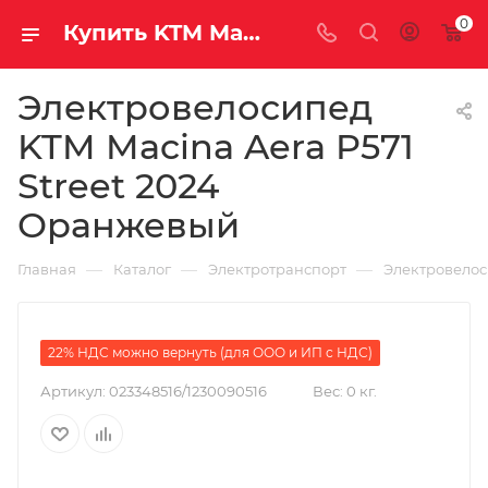
0
Купить KTM Macina Aera P571 Street 2024 Оранжевый за рублей, а со скидкой
Электровелосипед
KTM Macina Aera P571
Street 2024
Оранжевый
—
—
—
Главная
Каталог
Электротранспорт
Электровело
22% НДС можно вернуть (для ООО и ИП с НДС)
Артикул:
023348516/1230090516
Вес:
0 кг.