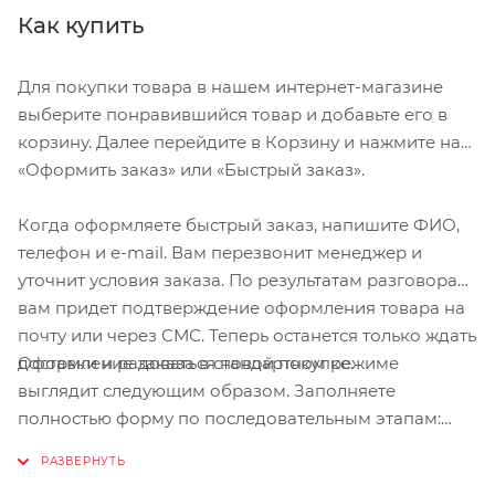
Как купить
Для покупки товара в нашем интернет-магазине
выберите понравившийся товар и добавьте его в
корзину. Далее перейдите в Корзину и нажмите на
«Оформить заказ» или «Быстрый заказ».
Когда оформляете быстрый заказ, напишите ФИО,
телефон и e-mail. Вам перезвонит менеджер и
уточнит условия заказа. По результатам разговора
вам придет подтверждение оформления товара на
почту или через СМС. Теперь останется только ждать
Оформление заказа в стандартном режиме
доставки и радоваться новой покупке.
выглядит следующим образом. Заполняете
полностью форму по последовательным этапам:
адрес, способ доставки, оплаты, данные о себе.
Советуем в комментарии к заказу написать