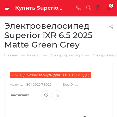
0
Купить Superior iXR 6.5 2025 Matte Green Grey за рублей, а со скидкой
Электровелосипед
Superior iXR 6.5 2025
Matte Green Grey
—
—
—
Главная
Каталог
Электротранспорт
Электровело
22% НДС можно вернуть (для ООО и ИП с НДС)
Артикул:
801.2025.79025
Вес:
0 кг.