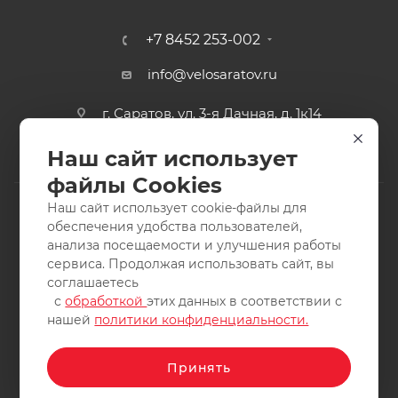
+7 8452 253-002
info@velosaratov.ru
г. Саратов, ул. 3-я Дачная, д. 1к14
Наш сайт использует
файлы Cookies
Наш сайт использует cookie-файлы для
обеспечения удобства пользователей,
анализа посещаемости и улучшения работы
2011-2026 © интернет-магазин спортивных товаров
сервиса. Продолжая использовать сайт, вы
ВелоСаратов. Не является публичной офертой. Все права
соглашаетесь
защищены. Заимствование материалов и фотографий
с
обработкой
этих данных в соответствии с
запрещено.
нашей
политики конфиденциальности.
Принять