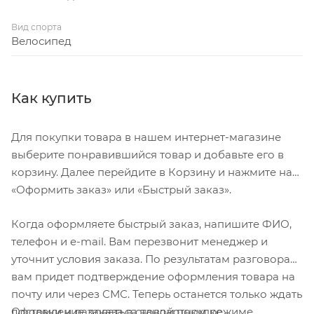
41x92mm
Вид спорта
Велосипед
Передняя втулка: SHIMANO HB-TC500-15-B, 32H, CL,
15x110mm, THRU Type AXLE
Задняя втулка: SHIMANO FH-TC500-MS-B, 32H, CL,
Как купить
12X148mm, THRU Type AXLE
Для покупки товара в нашем интернет-магазине
Передний тормоз: SHIMANO GRX RX610, hydraulic
выберите понравившийся товар и добавьте его в
disc brake
корзину. Далее перейдите в Корзину и нажмите на
«Оформить заказ» или «Быстрый заказ».
Задний тормоз: SHIMANO GRX RX610, hydraulic disc
brake
Когда оформляете быстрый заказ, напишите ФИО,
телефон и e-mail. Вам перезвонит менеджер и
Покрышки: Schwalbe G-One Allround Performance,
уточнит условия заказа. По результатам разговора
RaceGuard, TL-Easy, 45-622, ADDIX
вам придет подтверждение оформления товара на
почту или через СМС. Теперь останется только ждать
Обода: DT Swiss HG 1800 SPLINE®, CL
Оформление заказа в стандартном режиме
доставки и радоваться новой покупке.