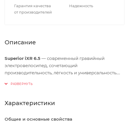
Гарантия качества
Надежность
от производителей
Описание
Superior iXR 6.5
— современный гравийный
электровелосипед, сочетающий
производительность, лёгкость и универсальность.
Оснащён мощным и компактным мотором Bosch
Performance Line SX с крутящим моментом 55 Нм,
который обеспечивает естественное ощущение
педалирования и отличную поддержку на
Характеристики
подъёмах. Внутренняя аккумуляторная батарея
Bosch CompactTube ёмкостью 400 Вт·ч обладает
Общие и основные свойства
малым весом и высокой энергоэффективностью,