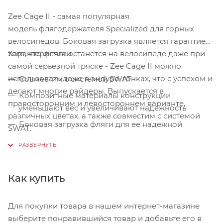
Zee Cage II - самая популярная
модель флягодержателя Specialized для горных
велосипедов. Боковая загрузка является гарантией
того, что фляга останется на велосипеде даже при
Характеристики:
самой серьезной тряске - Zee Cage II можно
использовать даже в эндуро-гонках, что с успехом и
Совместим с системой SWAT
делают многие райдеры. Выпускается в
Композитные материалы конструкции
правосторонним и левостороннем варианте,
уменьшают вес и увеличивают надежность
различных цветах, а также совместим с системой
Боковая загрузка фляги для ее надежной
SWAT.
фиксации, а также возможности установки в
рамы с малым количеством свободного места
Выпускается в правосторонней и левосторонней
Как купить
версиях
Минималистичный, облегченный дизайн
Для покупки товара в нашем интернет-магазине
Возможность установки шестигранника EMT MTB
выберите понравившийся товар и добавьте его в