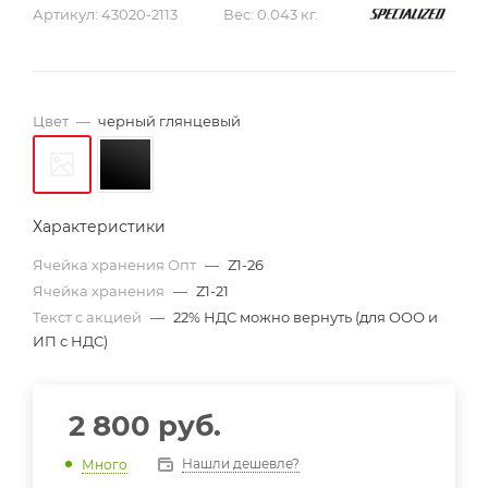
Артикул:
43020-2113
Вес:
0.043 кг.
Цвет
—
черный глянцевый
Характеристики
Ячейка хранения Опт
—
Z1-26
Ячейка хранения
—
Z1-21
Текст с акцией
—
22% НДС можно вернуть (для ООО и
ИП с НДС)
2 800
руб.
Нашли дешевле?
Много