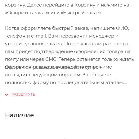
в футляре
корзину. Далее перейдите в Корзину и нажмите на
Совместим с набором XC Kit Storage Box (на
«Оформить заказ» или «Быстрый заказ».
совместимых велосипедах - Epic, Stumpjumper
HT, Diverge)
Когда оформляете быстрый заказ, напишите ФИО,
телефон и e-mail. Вам перезвонит менеджер и
Вес: 43г
уточнит условия заказа. По результатам разговора
вам придет подтверждение оформления товара на
почту или через СМС. Теперь останется только ждать
Оформление заказа в стандартном режиме
доставки и радоваться новой покупке.
выглядит следующим образом. Заполняете
полностью форму по последовательным этапам:
адрес, способ доставки, оплаты, данные о себе.
Советуем в комментарии к заказу написать
информацию, которая поможет курьеру вас найти.
Нажмите кнопку «Оформить заказ».
Наличие