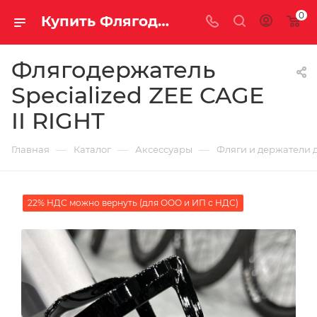
0
Купить Флягодержатель Specialized ZEE CAGE II RIGHT за рублей, а со скидкой
Флягодержатель
Specialized ZEE CAGE
II RIGHT
—
—
—
Главная
Каталог
Аксессуары
Фляги и держатели 
22% НДС можно вернуть (для ООО и ИП с НДС)