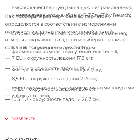
высококачественную дышащую непромокаемую
и непродуваемую мембрану R-TEX XT by Reusch;
Как подобрать размер - размер перчаток
определяется в соответствии с измерениями
окружности ладони (сантиметровой лентой
особый закруглённый крой кончиков пальцев;
измерьте окружность ладони и выберите размер
согласно полученному результату):
6.5 EU - окружность ладони 16,5 см;
фирменный компактный утеплитель TecFill;
7 EU - окружность ладони 17,8 см;
7,5 EU - окружность ладони 19,1 см
мягкую функциональную подкладку;
8,5 EU - окружность ладони 21,6 см;
широкие манжеты с яркими затяжными шнурами
10 EU - окружность ладони 25,4 см;
и фиксаторами;
10,5 EU - окружность ладони 26,7 см;
резиновую отделку лицевой стороны ладони;
утягивающую полосатую ленту на липучке на
Как купить
уровне запястья;