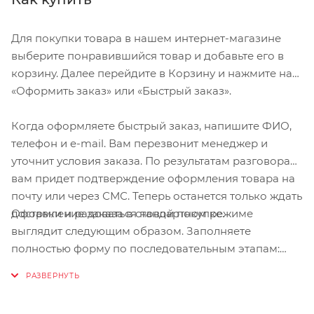
Для покупки товара в нашем интернет-магазине
цепкие износоустойчивые накладки из рифлёной
выберите понравившийся товар и добавьте его в
резины с двух сторон;
корзину. Далее перейдите в Корзину и нажмите на
«Оформить заказ» или «Быстрый заказ».
фигурные амортизирующие накладки разной
формы на ладони;
Когда оформляете быстрый заказ, напишите ФИО,
телефон и e-mail. Вам перезвонит менеджер и
текстильная износоустойчивая вставка из
уточнит условия заказа. По результатам разговора
материала CORDURA на внутренней стороне
вам придет подтверждение оформления товара на
большого пальца;
почту или через СМС. Теперь останется только ждать
Оформление заказа в стандартном режиме
доставки и радоваться новой покупке.
выглядит следующим образом. Заполняете
резинки на запястья для исключения потери
полностью форму по последовательным этапам:
варежек и удобства ношения;
адрес, способ доставки, оплаты, данные о себе.
Советуем в комментарии к заказу написать
вышитое имя бренда, а также резиновые
информацию, которая поможет курьеру вас найти.
логотипы компании Reusch на тыльной стороне