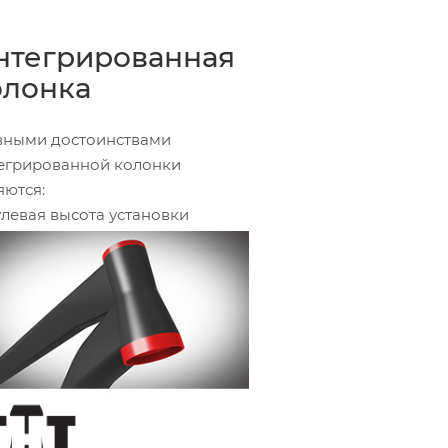
нтегрированная
олонка
вными достоинствами
егрированной колонки
яются:
Нулевая высота установки
евой колонки ввиду отсутствия
ек;
Установка подшипников
осредственно в рулевую трубу
ы.