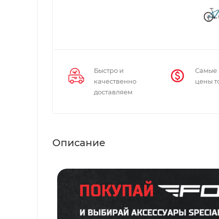
Быстро и
Самые
качественно
цены т
доставляем
Описание