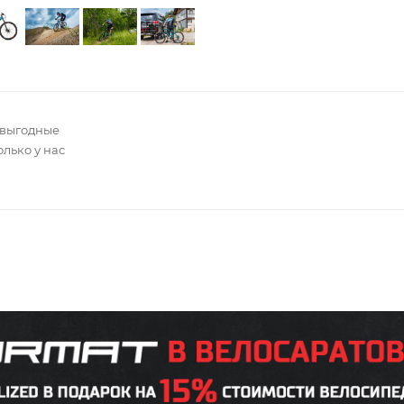
 выгодные
олько у нас