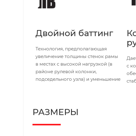
Двойной баттинг
К
р
Технология, предполагающая
увеличение толщины стенок рамы
Дае
в местах с высокой нагрузкой (в
с к
районе рулевой колонки,
обе
подседельного узла) и уменьшение
ста
толщины стенок там, где нагрузки
минимальны (средняя часть рамы).
РАЗМЕРЫ