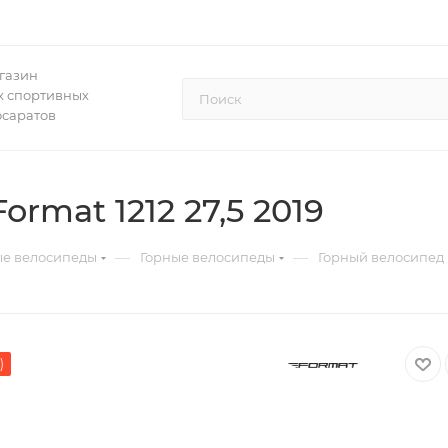
газин
 спортивных
осаратов
rmat 1212 27,5 2019
—
—
ые велосипеды
Горные велосипеды
Горный велосипед F
)