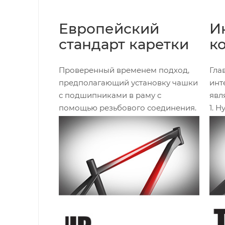
Европейский
И
стандарт каретки
к
Проверенный временем подход,
Гла
предполагающий установку чашки
инт
с подшипниками в раму с
явл
помощью резьбового соединения.
1. 
рул
чаш
2. 
неп
рам