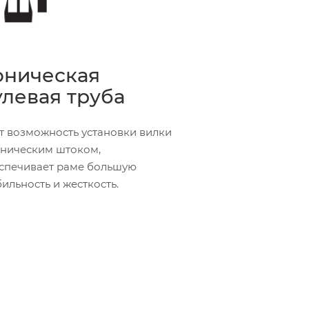
оническая
улевая труба
т возможность установки вилки
оническим штоком,
спечивает раме большую
бильность и жесткость.