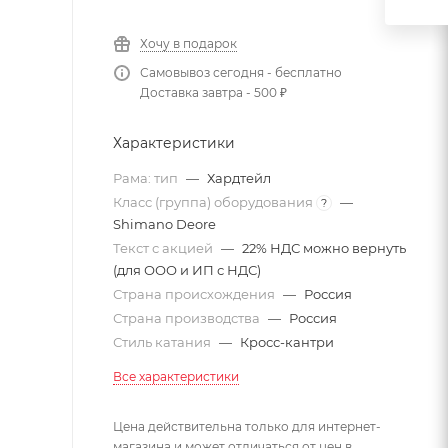
Хочу в подарок
Самовывоз сегодня - бесплатно
Доставка завтра - 500 ₽
Характеристики
Рама: тип
—
Хардтейл
Класс (группа) оборудования
—
?
Shimano Deore
Текст с акцией
—
22% НДС можно вернуть
(для ООО и ИП с НДС)
Страна происхождения
—
Россия
Страна производства
—
Россия
Стиль катания
—
Кросс-кантри
Все характеристики
Цена действительна только для интернет-
магазина и может отличаться от цен в