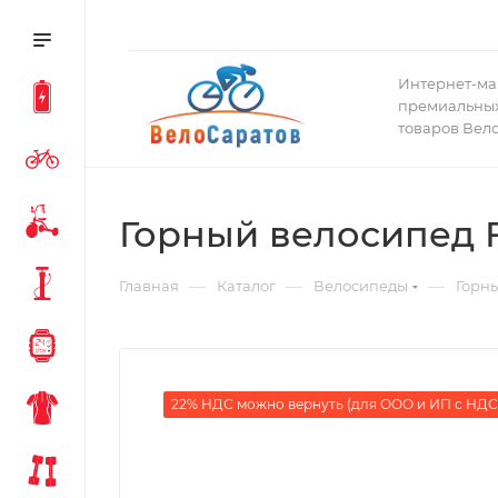
Интернет-ма
премиальных
товаров Вел
Горный велосипед Fo
—
—
—
Главная
Каталог
Велосипеды
Горн
22% НДС можно вернуть (для ООО и ИП с НДС