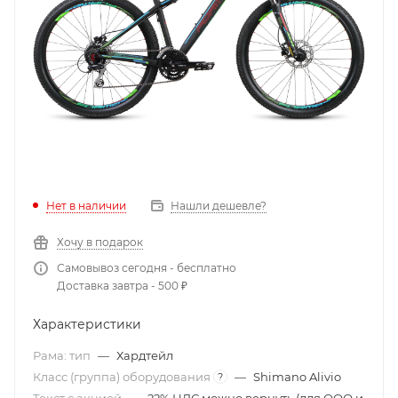
Нет в наличии
Нашли дешевле?
Хочу в подарок
Самовывоз сегодня - бесплатно
Доставка завтра - 500 ₽
Характеристики
Рама: тип
—
Хардтейл
Класс (группа) оборудования
—
Shimano Alivio
?
Текст с акцией
—
22% НДС можно вернуть (для ООО и