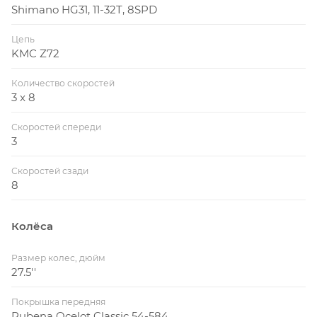
Shimano HG31, 11-32T, 8SPD
Цепь
KMC Z72
Количество скоростей
3 x 8
Скоростей спереди
3
Скоростей сзади
8
Колёса
Размер колес, дюйм
27.5''
Покрышка передняя
Rubena Ocelot Classic 54-584