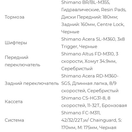
Shimano BR/BL-M355,
Гидравлические, Resin Pads,
Тормоза
Диски Передний: 180мм;
Задний: 160мм, Centre Lock,
Черные
Shimano Acera SL-M360, 3x8
Шифтеры
Trigger, Черные
Shimano Altus FD-M310, 3
Передний
скорости, Хомут 34.9мм,
переключатель
Серебристый
Shimano Acera RD-M360-
Задний переключатель
SGS, Длинная лапка, 8/9
скоростей, Cеребристый
Shimano CS-HG31-8, 8
Кассета
скоростей, 11-32T, Бронзовая
Shimano FC-M311,
Система
42/32/22T,w/ Chainguard, S:
170мм, M: 175мм, Черная