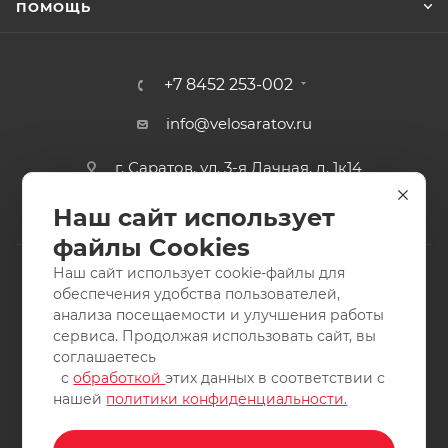
ПОМОЩЬ
+7 8452 253-002
info@velosaratov.ru
г. Саратов, ул. 3-я Дачная, д. 1к14
Наш сайт использует
файлы Cookies
Наш сайт использует cookie-файлы для
обеспечения удобства пользователей,
анализа посещаемости и улучшения работы
2011-2026 © интернет-магазин спортивных товаров
сервиса. Продолжая использовать сайт, вы
ВелоСаратов. Не является публичной офертой. Все права
соглашаетесь
защищены. Заимствование материалов и фотографий
с
обработкой
этих данных в соответствии с
запрещено.
нашей
политики конфиденциальности.