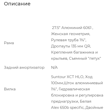
Описание
27.5” Алюминий 6061 ,
Женская геометрия,
Рулевая труба 1⅛”,
Рама
Дропауты 135 мм QR,
Крепления багажника и
крыльев, Cъемный "петух"
Задний амортизатор
N/A
Suntour XCT HLO, Ход
100мм,Шток алюминиевый
Вилка
1⅛”, Гидравлическая
блокировка и регулировка
преднагрузки, Белая
Alex 650b specific, Двойные