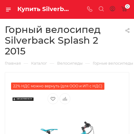
0
Купить Silverback Splash 2 2015 за рублей, а со скидкой
Горный велосипед
Silverback Splash 2
2015
—
—
—
Главная
Каталог
Велосипеды
Горные велосипеды
22% НДС можно вернуть (для ООО и ИП с НДС)