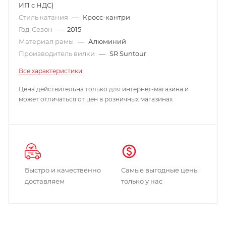
ИП с НДС)
Стиль катания
—
Кросс-кантри
Год-Сезон
—
2015
Материал рамы
—
Алюминий
Производитель вилки
—
SR Suntour
Все характеристики
Цена действительна только для интернет-магазина и
может отличаться от цен в розничных магазинах
Быстро и качественно
Самые выгодные цены
доставляем
только у нас