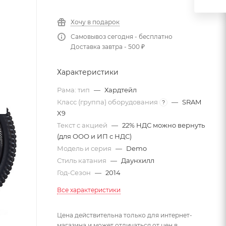
Хочу в подарок
Самовывоз сегодня - бесплатно
Доставка завтра - 500 ₽
Характеристики
Рама: тип
—
Хардтейл
Класс (группа) оборудования
—
SRAM
?
X9
Текст с акцией
—
22% НДС можно вернуть
(для ООО и ИП с НДС)
Модель и серия
—
Demo
Стиль катания
—
Даунхилл
Год-Сезон
—
2014
Все характеристики
Цена действительна только для интернет-
магазина и может отличаться от цен в