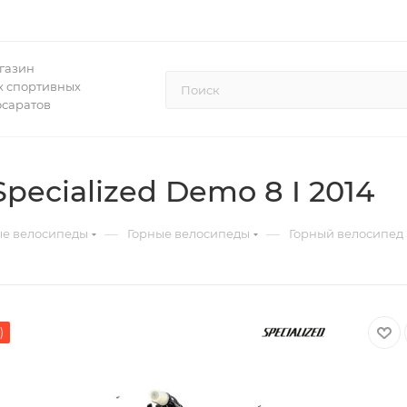
газин
 спортивных
осаратов
ecialized Demo 8 I 2014
—
—
ые велосипеды
Горные велосипеды
Горный велосипед S
)