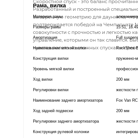
Скоростной спуск - это баланс просчитанн
Рама, вилка
Разработанный и построенный специально 
выверенную геометрию для даунхила, что 
Материал рамы
алюминиев
подтверждается победой на Чемпионате Ми
Размеры рамы
15.51, 16.4
совокупности с прочностью и легкостью 
Амортизация
Full suspen
управление, которыми он так славится. В
чувства полета на сложных спусках и прев
Наименование мягкой вилки
RockShox B
Конструкция вилки
пружинно-м
Уровень мягкой вилки
профессио
Ход вилки
200 мм
Регулировки вилки
жесткости 
Наименование заднего амортизатора
Fox Van RC,
Ход задней подвески
200 мм
Регулировки заднего амортизатора
жесткости 
Конструкция рулевой колонки
интегриров