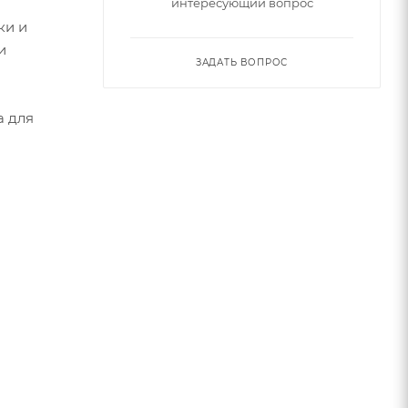
интересующий вопрос
ки и
и
ЗАДАТЬ ВОПРОС
а для