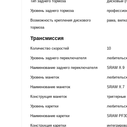
Тип заднего тормоза
дисковый (
Уровень заднего тормоза
профессио
Возможность крепления дискового
рама, вилка
тормоза
Трансмиссия
Количество скоростей
10
Уровень заднего переключателя
любительс
Наименование заднего переключателя
SRAM X.9
Уровень манеток
любительс
Наименование манеток
SRAM X.7
Конструкция манеток
триггерные
Уровень каретки
любительс
Наименование каретки
SRAM PF3
Конструкция каретки
интегриров