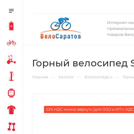
Интернет-ма
премиальных
товаров Вел
Горный велосипед Sp
—
—
—
Главная
Каталог
Велосипеды
Горн
22% НДС можно вернуть (для ООО и ИП с НДС