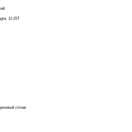
кий
gra, 11-25T
деновый сплав