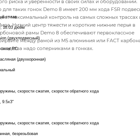
ого риска и уверенности в своих силах и оборудовании.
для таких гонок Demo 8 имеет 200 мм хода FSR подвес
дает максимальный контроль на самых сложных трассах 
ый сплав
ра. Низкий центр тяжести и короткие нижние перья в
9, 18.03 дюйм
карбоновой рамы Demo 8 обеспечивают первоклассное
sion (двухподвесный)
ыбирайте между рамой из M5 алюминия или FACT карбон
осходства надо соперниками в гонках.
oxxer RC
асляная (двухкоронная)
нальный
пружины, скорости сжатия, скорости обратного хода
 9.5x3"
пружины, скорости сжатия, скорости обратного хода
анная, безрезьбовая