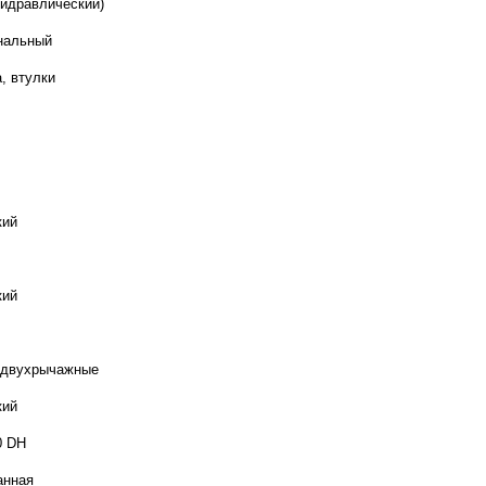
гидравлический)
нальный
, втулки
кий
кий
 двухрычажные
кий
0 DH
анная