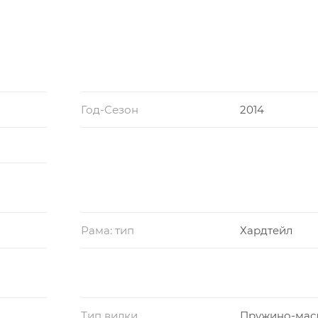
Год-Сезон
2014
Рама: тип
Хардтейл
Тип вилки
Пружино-мас