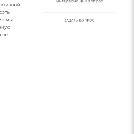
интересующий вопрос
ективной
соты
 Но мы
ЗАДАТЬ ВОПРОС
енную
счет