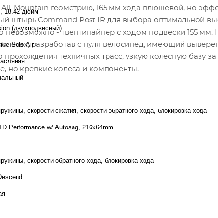
All-Mountain геометрию, 165 мм хода плюшевой, но эфф
2, 18.42 дюйм
ый штырь Command Post IR для выбора оптимальной вы
sion (двухподвесный)
это невозможно - твентинайнер с ходом подвески 155 мм.
колесах, разработав с нуля велосипед, имеющий вывер
ke Solo Air
прохождения техничных трасс, узкую колесную базу за 
масляная
е, но крепкие колеса и компоненты.
нальный
пружины, скорости сжатия, скорости обратного хода, блокировка хода
CTD Performance w/ Autosag, 216x64mm
пружины, скорости обратного хода, блокировка хода
/Descend
ая