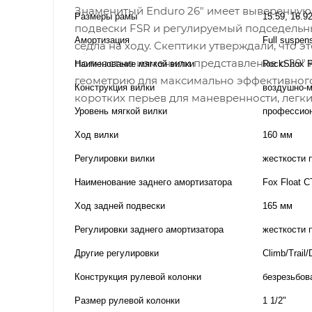
Знаменитый Enduro 26" имеет выверенную 
Размеры рамы
15.59, 16.9
подвески FSR и регулируемый подседельн
Амортизация
Full suspen
седла на ходу. Скептики утверждали, что 
полностью изменили представление о 29" 
Наименование мягкой вилки
RockShox Pi
геометрию для максимально эффективного 
Конструкция вилки
воздушно-
коротких перьев для маневренности, легки
Уровень мягкой вилки
профессио
Ход вилки
160 мм
Регулировки вилки
жесткости 
Наименование заднего амортизатора
Fox Float 
Ход задней подвески
165 мм
Регулировки заднего амортизатора
жесткости 
Другие регулировки
Climb/Trail
Конструкция рулевой колонки
безрезьбов
Размер рулевой колонки
1 1/2"