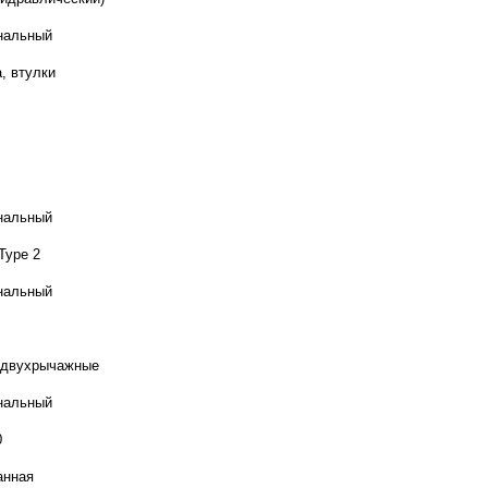
нальный
, втулки
нальный
Type 2
нальный
 двухрычажные
нальный
0
анная