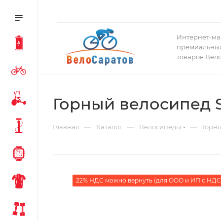
Интернет-ма
премиальных
товаров Вел
Горный велосипед Sp
—
—
—
Главная
Каталог
Велосипеды
Горн
22% НДС можно вернуть (для ООО и ИП с НДС