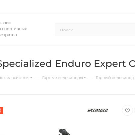
газин
 спортивных
осаратов
ecialized Enduro Expert C
—
—
ые велосипеды
Горные велосипеды
Горный велосипед S
)