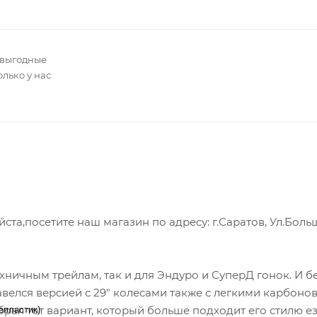
 выгодные
олько у нас
а,посетите наш магазин по адресу: г.Саратов, Ул.Боль
хничным трейлам, так и для Эндуро и СуперД гонок. И бе
авелся версией с 29" колесами также с легкими карбоно
ал тот вариант, который больше подходит его стилю ез
епластик)