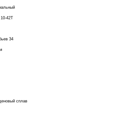
нальный
10-42T
бьев 34
см
деновый сплав