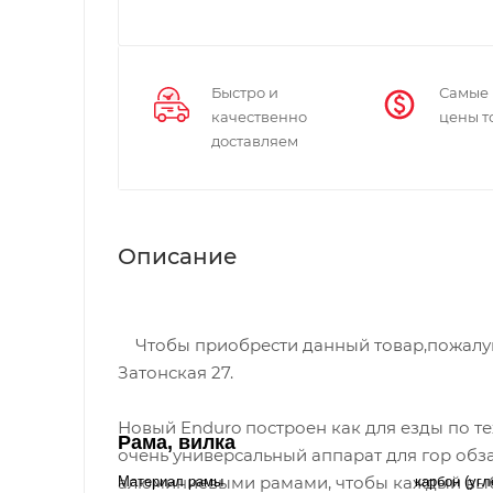
Быстро и
Самые
качественно
цены т
доставляем
Описание
Чтобы приобрести данный товар,пожалуйст
Затонская 27.
Новый Enduro построен как для езды по те
Рама, вилка
очень универсальный аппарат для гор обз
алюминиевыми рамами, чтобы каждый выбр
Материал рамы
карбон (угл