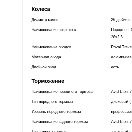
Колеса
Диаметр колес
26 дюймов
Наименование покрышек
Передняя: S
26x2.3
Наименование ободов
Roval Trave
Материал обода
алюминиев
Двойной обод
есть
Торможение
Наименование переднего тормоза
Avid Elixir 
Тип переднего тормоза
дисковый (
Уровень переднего тормоза
профессио
Наименование заднего тормоза
Avid Elixir 
Тип заднего тормоза
дисковый (