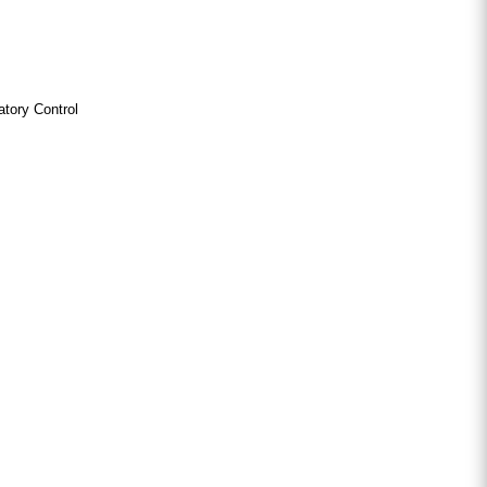
tory Control, 2Bliss Ready,