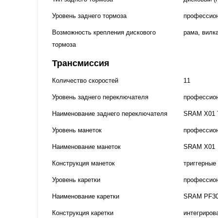
Уровень заднего тормоза
профессио
Возможность крепления дискового
рама, вилка
тормоза
Трансмиссия
Количество скоростей
11
Уровень заднего переключателя
профессио
Наименование заднего переключателя
SRAM X01 
Уровень манеток
профессио
Наименование манеток
SRAM X01
Конструкция манеток
триггерные
Уровень каретки
профессио
Наименование каретки
SRAM PF3
Конструкция каретки
интегриров