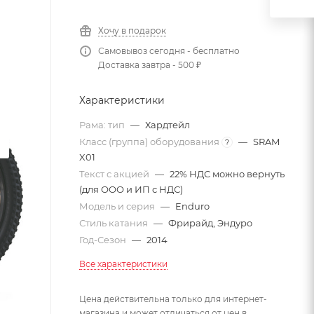
Хочу в подарок
Самовывоз сегодня - бесплатно
Доставка завтра - 500 ₽
Характеристики
Рама: тип
—
Хардтейл
Класс (группа) оборудования
—
SRAM
?
X01
Текст с акцией
—
22% НДС можно вернуть
(для ООО и ИП с НДС)
Модель и серия
—
Enduro
Стиль катания
—
Фрирайд, Эндуро
Год-Сезон
—
2014
Все характеристики
Цена действительна только для интернет-
магазина и может отличаться от цен в