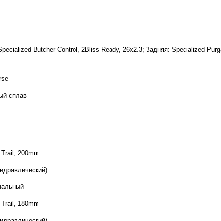
pecialized Butcher Control, 2Bliss Ready, 26x2.3; Задняя: Specialized Purga
rse
ый сплав
7 Trail, 200mm
гидравлический)
нальный
7 Trail, 180mm
гидравлический)