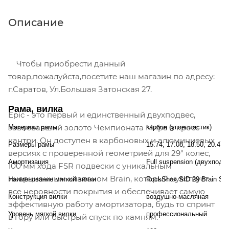
Описание
Чтобы приобрести данный
товар,пожалуйста,посетите наш магазин по адресу:
г.Саратов, Ул.Большая Затонская 27.
Рама, вилка
Epic - это первый и единственный двухподвес,
завоевавший золото Чемпионата Мира в кросс-
Материал рамы
карбон (углепластик)
кантри. Он доступен в карбоновых и алюминиевых
Размеры рамы
15.74, 17.08, 18.50, 20.47
версиях с проверенной геометрией для 29" колес,
Амортизация
Full suspension (двухподв
100 мм хода FSR подвески с уникальным
инерционным клапаном Brain, который чувствует
Наименование мягкой вилки
RockShox SID 29 Brain Sol
все неровности покрытия и обеспечивает самую
Конструкция вилки
воздушно-масляная
эффективную работу амортизатора, будь то спринт
Уровень мягкой вилки
профессиональный
в гору или быстрый спуск по камням.