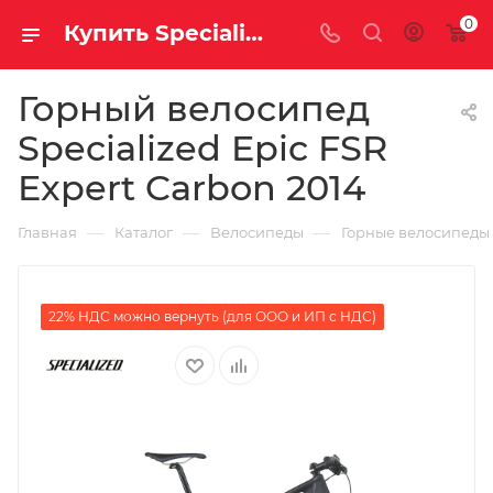
0
Купить Specialized Epic FSR Expert Carbon 2014 за рублей, а со скидкой
Горный велосипед
Specialized Epic FSR
Expert Carbon 2014
—
—
—
Главная
Каталог
Велосипеды
Горные велосипеды
22% НДС можно вернуть (для ООО и ИП с НДС)