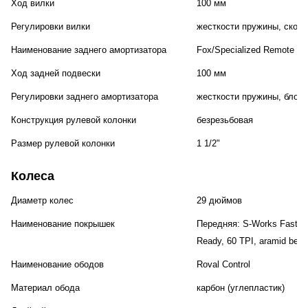
Ход вилки
100 мм
Регулировки вилки
жесткости пружины, скоро
Наименование заднего амортизатора
Fox/Specialized Remote Mi
Ход задней подвески
100 мм
Регулировки заднего амортизатора
жесткости пружины, блоки
Конструкция рулевой колонки
безрезьбовая
Размер рулевой колонки
1 1/2"
Колеса
Диаметр колес
29 дюймов
Наименование покрышек
Передняя: S-Works Fast Tra
Ready, 60 TPI, aramid bead
Наименование ободов
Roval Control
Материал обода
карбон (углепластик)