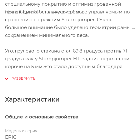
специальному покрытию и оптимизированной
Новый Epic HT стал жёстче, более управляемым по
прокладки кабеля внутри рамы.
сравнению с прежним Stumpjumper. Очень
большое внимание было уделено геометрии рамы с
сохранением минимального веса.
Угол рулевого стакана стал 69,8 градуса против 71
градуса как у Stumpjumper HT, задние перья стали
короче на 5 мм.Это стало доступным благодаря
новому стандарту задней оси,- 148 мм.
Характеристики
Общие и основные свойства
Модель и серия
EPIC