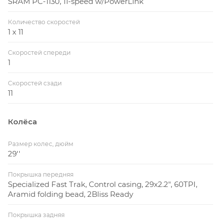
SRAM PC-1130, 11-speed w/PowerLink
Количество скоростей
1 x 11
Скоростей спереди
1
Скоростей сзади
11
Колёса
Размер колес, дюйм
29''
Покрышка передняя
Specialized Fast Trak, Control casing, 29x2.2", 60TPI,
Aramid folding bead, 2Bliss Ready
Покрышка задняя