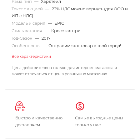
Рама: тип
—
Хардтейл
Текст с акцией
—
22% НДС можно вернуть (для ООО и
ИП с НДС)
Модель и серия
—
EPIC
Стиль катания
—
Кросс-кантри
Год-Сезон
—
2017
Особенность
—
Отправим этот товар в твой город!
Все характеристики
Цена действительна только для интернет-магазина и
может отличаться от цен в розничных магазинах
Быстро и качественно
Самые выгодные цены
доставляем
только у нас