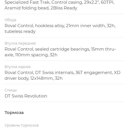
Specialized Fast Trak, Control casing, 29x2.2", 60TPI,
Aramid folding bead, 2Bliss Ready
Обода
Roval Control, hookless alloy, 21mm inner width, 32h,
tubeless ready
Втулка передняя
Roval Control, sealed cartridge bearings, 15mm thru-
axle, 110mm spacing, 32h
Втулка задняя
Roval Control, DT Swiss internals, 36T engagement, XD
driver body, 12x148mm, 32h
Спицы
DT Swiss Revolution
Тормоза
Уровень тормозов