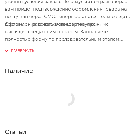
уточнит условия заказа. По результатам разговора
вам придет подтверждение оформления товара на
почту или через СМС. Теперь останется только ждать
Оформление заказа в стандартном режиме
доставки и радоваться новой покупке.
выглядит следующим образом. Заполняете
полностью форму по последовательным этапам:
адрес, способ доставки, оплаты, данные о себе.
Советуем в комментарии к заказу написать
информацию, которая поможет курьеру вас найти.
Нажмите кнопку «Оформить заказ».
Наличие
Статьи