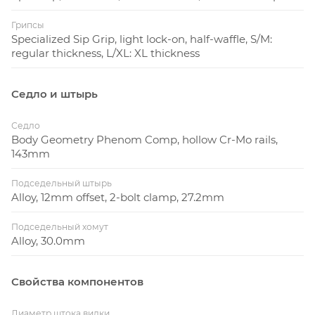
Грипсы
Specialized Sip Grip, light lock-on, half-waffle, S/M:
regular thickness, L/XL: XL thickness
Седло и штырь
Седло
Body Geometry Phenom Comp, hollow Cr-Mo rails,
143mm
Подседельный штырь
Alloy, 12mm offset, 2-bolt clamp, 27.2mm
Подседельный хомут
Alloy, 30.0mm
Свойства компонентов
Диаметр штока вилки