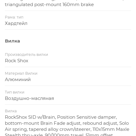
triangulated post-mount 160mm brake
Рама: тип
Хардтейл
Вилка
Производитель вилки
Rock Shox
Материал Вилки
Алюминий
Тип вилки
Воздушно-масляная
Вилка
RockShox SID w/Brain, Position Sensitive damper,
bottom-mount Brain Fade adjust, rebound adjust, Solo
Air spring, tapered alloy crown/steerer, 110x15mm Maxle
Stealth thru-axle, 90/100mm travel, 51mm offset