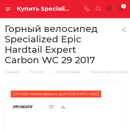
0
Купить Specialized Epic Hardtail Expert Carbon WC 29 2017 за рублей, а со скидкой
Горный велосипед
Specialized Epic
Hardtail Expert
Carbon WC 29 2017
—
—
—
Главная
Каталог
Велосипеды
Горные велосипеды
22% НДС можно вернуть (для ООО и ИП с НДС)