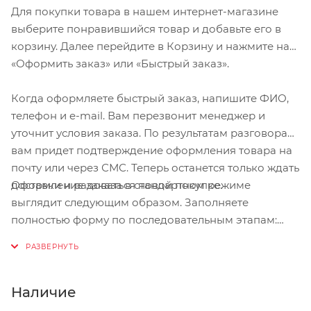
Для покупки товара в нашем интернет-магазине
выберите понравившийся товар и добавьте его в
корзину. Далее перейдите в Корзину и нажмите на
«Оформить заказ» или «Быстрый заказ».
Когда оформляете быстрый заказ, напишите ФИО,
телефон и e-mail. Вам перезвонит менеджер и
уточнит условия заказа. По результатам разговора
вам придет подтверждение оформления товара на
почту или через СМС. Теперь останется только ждать
Оформление заказа в стандартном режиме
доставки и радоваться новой покупке.
выглядит следующим образом. Заполняете
полностью форму по последовательным этапам:
адрес, способ доставки, оплаты, данные о себе.
Советуем в комментарии к заказу написать
информацию, которая поможет курьеру вас найти.
Нажмите кнопку «Оформить заказ».
Наличие