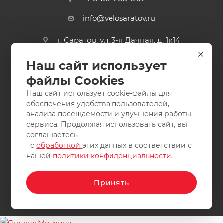
info@velosaratov.ru
г. Саратов, ул. 3-я Дачная, д. 1к14
Наш сайт использует
файлы Cookies
Наш сайт использует cookie-файлы для
обеспечения удобства пользователей,
анализа посещаемости и улучшения работы
2011-2026 © интернет-магазин спортивных товаров
сервиса. Продолжая использовать сайт, вы
ВелоСаратов. Не является публичной офертой. Все права
соглашаетесь
защищены. Заимствование материалов и фотографий
с
обработкой
этих данных в соответствии с
запрещено.
нашей
политики конфиденциальности.
Принять