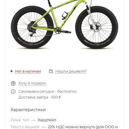
Нет в наличии
Нашли дешевле?
Хочу в подарок
Самовывоз сегодня - бесплатно
Доставка завтра - 500 ₽
Характеристики
Рама: тип
—
Хардтейл
Текст с акцией
—
22% НДС можно вернуть (для ООО и