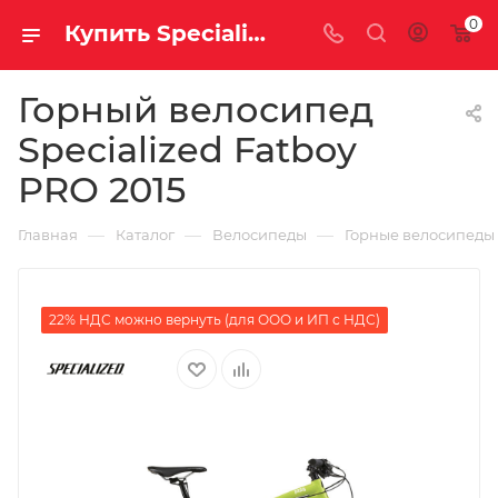
0
Купить Specialized Fatboy PRO 2015 за рублей, а со скидкой
Горный велосипед
Specialized Fatboy
PRO 2015
—
—
—
Главная
Каталог
Велосипеды
Горные велосипеды
22% НДС можно вернуть (для ООО и ИП с НДС)