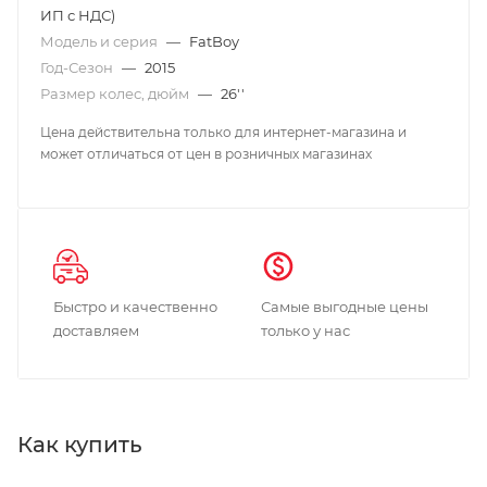
ИП с НДС)
Модель и серия
—
FatBoy
Год-Сезон
—
2015
Размер колес, дюйм
—
26''
Цена действительна только для интернет-магазина и
может отличаться от цен в розничных магазинах
Быстро и качественно
Самые выгодные цены
доставляем
только у нас
Как купить