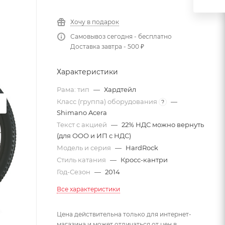
Хочу в подарок
Самовывоз сегодня - бесплатно
Доставка завтра - 500 ₽
Характеристики
Рама: тип
—
Хардтейл
Класс (группа) оборудования
—
?
Shimano Acera
Текст с акцией
—
22% НДС можно вернуть
(для ООО и ИП с НДС)
Модель и серия
—
HardRock
Стиль катания
—
Кросс-кантри
Год-Сезон
—
2014
Все характеристики
Цена действительна только для интернет-
магазина и может отличаться от цен в