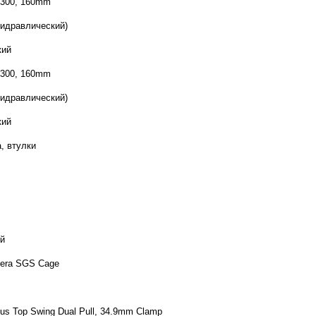
 300, 160mm
гидравлический)
кий
 300, 160mm
гидравлический)
кий
, втулки
й
era SGS Cage
us Top Swing Dual Pull, 34.9mm Clamp