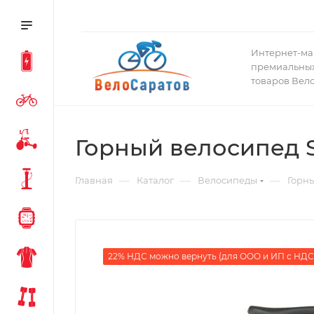
Интернет-ма
премиальных
товаров Вел
Горный велосипед Sp
—
—
—
Главная
Каталог
Велосипеды
Горн
22% НДС можно вернуть (для ООО и ИП с НДС