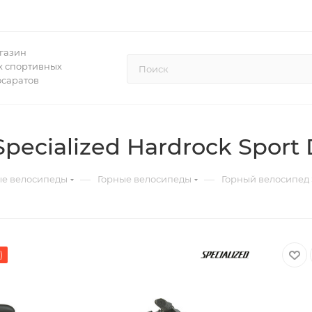
газин
 спортивных
осаратов
ecialized Hardrock Sport D
—
—
ые велосипеды
Горные велосипеды
Горный велосипед S
)