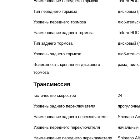
Наименование переднего тормоза
Tektro HDC
Тип переднего тормоза
дисковый (
Уровень переднего тормоза
любительс
Наименование заднего тормоза
Tektro HDC
Тип заднего тормоза
дисковый (
Уровень заднего тормоза
любительс
Возможность крепления дискового
рама, вилка
тормоза
Трансмиссия
Количество скоростей
24
Уровень заднего переключателя
прогулочны
Наименование заднего переключателя
Shimano Ac
Уровень переднего переключателя
начальный
Наименование переднего переключателя
Shimano Alt