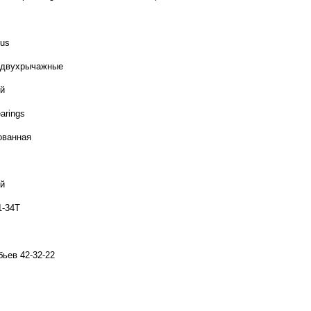
tus
 двухрычажные
й
earings
ованная
й
1-34T
бьев 42-32-22