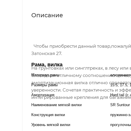
Описание
Чтобы приобрести данный товар,пожалуйст
Затонская 27.
Рама, вилка
На грунтовках или синглтреках, в лесу ил
благодаря отличному соотношению цены, у
Материал рамы
алюминиев
амортизационная вилка отлично справятся
Размеры рамы
15.5, 17.5, 
уверенности. Сочетая практичность и эффе
Амортизация
Hard tail (
интегрированные крепления для багажник
Наименование мягкой вилки
SR Suntour
Конструкция вилки
пружинно-э
Уровень мягкой вилки
прогулочны