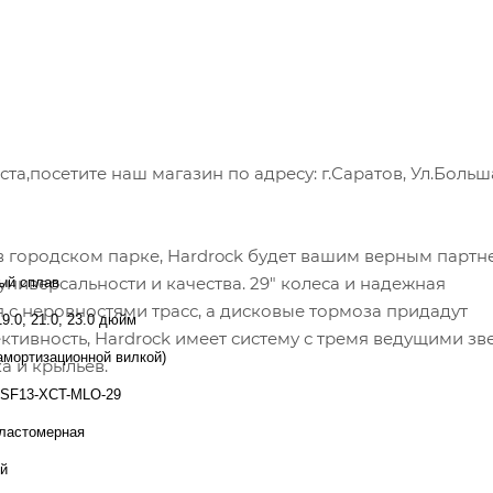
а,посетите наш магазин по адресу: г.Саратов, Ул.Больш
и в городском парке, Hardrock будет вашим верным парт
ниверсальности и качества. 29" колеса и надежная
ый сплав
 с неровностями трасс, а дисковые тормоза придадут
19.0, 21.0, 23.0 дюйм
ктивность, Hardrock имеет систему с тремя ведущими зв
с амортизационной вилкой)
а и крыльев.
 SF13-XCT-MLO-29
ластомерная
й