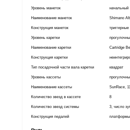
Уровень манеток
начальный
Наименование манеток
Shimano Al
Конструкция манеток
триггерные
Уровень каретки
прогулочны
Наименование каретки
Cartridge B
Конструкция каретки
неинтегрир
Тип посадочной части вала каретки
квадрат
Уровень кассеты
прогулочны
Наименование кассеты
SunRace, 1
Количество звезд в кассете
8
Количество звезд системы
3, число зу
Конструкция педалей
платформы