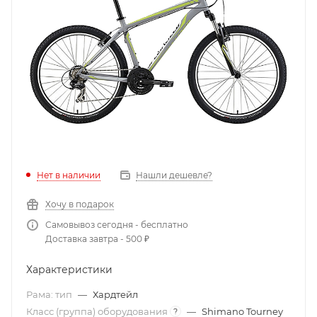
Нет в наличии
Нашли дешевле?
Хочу в подарок
Самовывоз сегодня - бесплатно
Доставка завтра - 500 ₽
Характеристики
Рама: тип
—
Хардтейл
Класс (группа) оборудования
—
Shimano Tourney
?