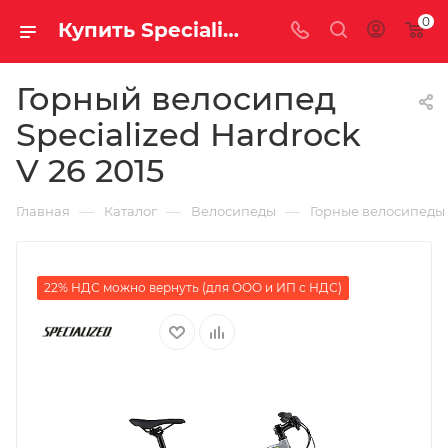
0
Купить Specialized Hardrock V 26 2015 за рублей, а со скидкой
Горный велосипед
Specialized Hardrock
V 26 2015
—
—
—
Главная
Каталог
Велосипеды
Горные велосипеды
22% НДС можно вернуть (для ООО и ИП с НДС)