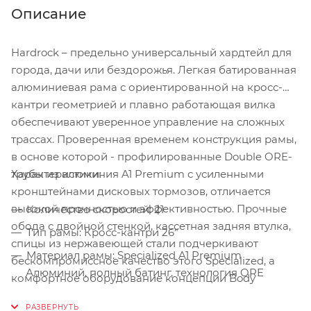
Описание
Hardrock – предельно универсальный хардтейл для
города, дачи или бездорожья. Легкая батированная
алюминиевая рама с ориентированной на кросс-
кантри геометрией и плавно работающая вилка
обеспечивают уверенное управление на сложных
трассах. Проверенная временем конструкция рамы,
в основе которой - профилированные Double ORE-
Характеристики:
трубы из алюминия A1 Premium с усиленными
кронштейнами дисковых тормозов, отличается
высокой прочностью и эффективностью. Прочные
Количество скоростей: 21
обода с двойной стенкой, кассетная задняя втулка,
Тип рамы: Кросс-кантри 26"
спицы из нержавеющей стали подчеркивают
Материал рамы: Specialized A1 Premium
бескомпромиссное качество этого Specialized, а
Алюминий, полный батинг, технология ORE
комфортное оборудование концепции Body
Вилка: SR SunTour M3030, регулировка жесткости,
Геометрия делает езду приятной и увлекательной.