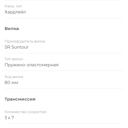
Педали: Композитная платформа, с
Рама: тип
рефлекторами
Хардтейл
Покрышки: Specialized Fast Trak Sport, 26x2.0"
Обода: Двойные HR 26", 25 мм, 32H
Вилка
Втулки: Алюминиевые, эксцентрики, 32H
Производитель вилки
Подседельный штырь: 2-х болтовый, 30.9мм
SR Suntour
Седло: Specialized Hardrock, 143мм
Тип вилки
Каретка: Герметичный картридж, квадрат, 68мм
Пружино-эластомерная
Грипсы: Specialized XCT, 132 мм, c замками
Ход вилки
80 мм
Спицы: Нержавеющая сталь, 2.0мм
Вес, кг: 13,690
Трансмиссия
Количество скоростей
3 x 7