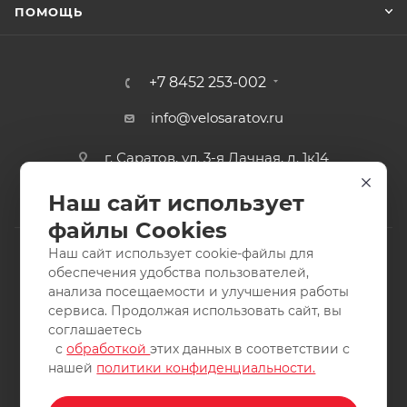
ПОМОЩЬ
+7 8452 253-002
info@velosaratov.ru
г. Саратов, ул. 3-я Дачная, д. 1к14
Наш сайт использует
файлы Cookies
Наш сайт использует cookie-файлы для
обеспечения удобства пользователей,
анализа посещаемости и улучшения работы
2011-2026 © интернет-магазин спортивных товаров
сервиса. Продолжая использовать сайт, вы
ВелоСаратов. Не является публичной офертой. Все права
соглашаетесь
защищены. Заимствование материалов и фотографий
с
обработкой
этих данных в соответствии с
запрещено.
нашей
политики конфиденциальности.