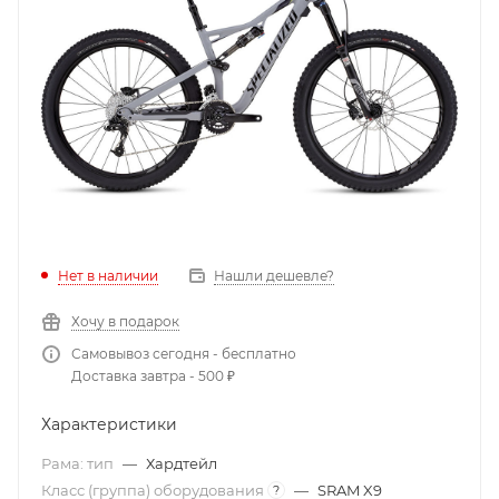
Нет в наличии
Нашли дешевле?
Хочу в подарок
Самовывоз сегодня - бесплатно
Доставка завтра - 500 ₽
Характеристики
Рама: тип
—
Хардтейл
Класс (группа) оборудования
—
SRAM X9
?