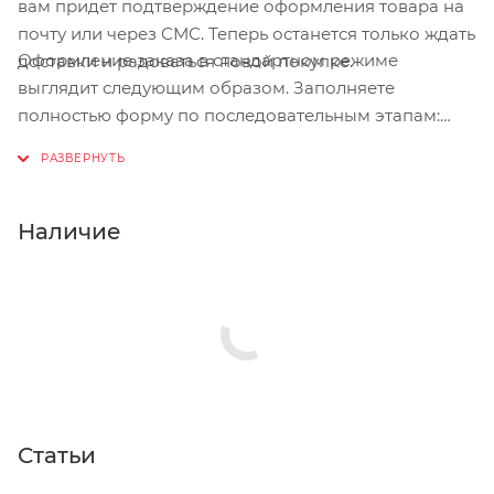
вам придет подтверждение оформления товара на
почту или через СМС. Теперь останется только ждать
Оформление заказа в стандартном режиме
доставки и радоваться новой покупке.
выглядит следующим образом. Заполняете
полностью форму по последовательным этапам:
адрес, способ доставки, оплаты, данные о себе.
Советуем в комментарии к заказу написать
информацию, которая поможет курьеру вас найти.
Нажмите кнопку «Оформить заказ».
Наличие
Статьи