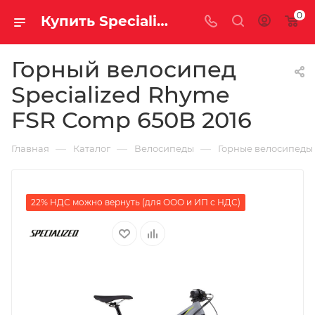
0
Купить Specialized Rhyme FSR Comp 650B 2016 за рублей, а со скидкой
Горный велосипед
Specialized Rhyme
FSR Comp 650B 2016
—
—
—
Главная
Каталог
Велосипеды
Горные велосипеды
22% НДС можно вернуть (для ООО и ИП с НДС)