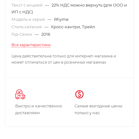
Текст с акцией
—
22% НДС можно вернуть (для ООО и
ИП с НДС)
Модель и серия
—
Rhyme
Стиль катания
—
Кросс-кантри, Трейл
Год-Сезон
—
2016
Все характеристики
Цена действительна только для интернет-магазина и
может отличаться от цен в розничных магазинах
Быстро и качественно
Самые выгодные цены
доставляем
только у нас