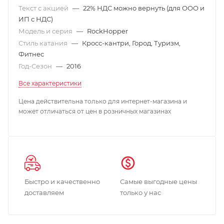
Текст с акцией
—
22% НДС можно вернуть (для ООО и
ИП с НДС)
Модель и серия
—
RockHopper
Стиль катания
—
Кросс-кантри, Город, Туризм,
Фитнес
Год-Сезон
—
2016
Все характеристики
Цена действительна только для интернет-магазина и
может отличаться от цен в розничных магазинах
Быстро и качественно
Самые выгодные цены
доставляем
только у нас