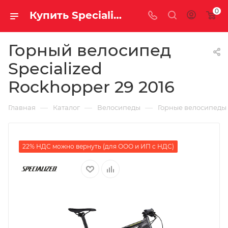
0
Купить Specialized Rockhopper 29 2016 за рублей, а со скидкой
Горный велосипед
Specialized
Rockhopper 29 2016
—
—
—
Главная
Каталог
Велосипеды
Горные велосипеды
22% НДС можно вернуть (для ООО и ИП с НДС)