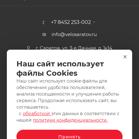
+7 8452 253-002
info@velosaratov.ru
г. Саратов, ул. 3-я Дачная, д. 1к14
Наш сайт использует
файлы Cookies
Наш сайт использует cookie-файлы для
обеспечения удобства пользователей,
анализа посещаемости и улучшения работы
2011-2026 © интернет-магазин спортивных товаров
сервиса. Продолжая использовать сайт, вы
ВелоСаратов. Не является публичной офертой. Все права
соглашаетесь
защищены. Заимствование материалов и фотографий
с
обработкой
этих данных в соответствии с
запрещено.
нашей
политики конфиденциальности.
Принять