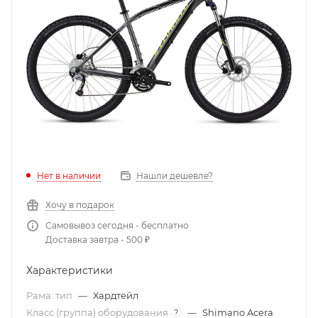
Нет в наличии
Нашли дешевле?
Хочу в подарок
Самовывоз сегодня - бесплатно
Доставка завтра - 500 ₽
Характеристики
Рама: тип
—
Хардтейл
Класс (группа) оборудования
—
Shimano Acera
?