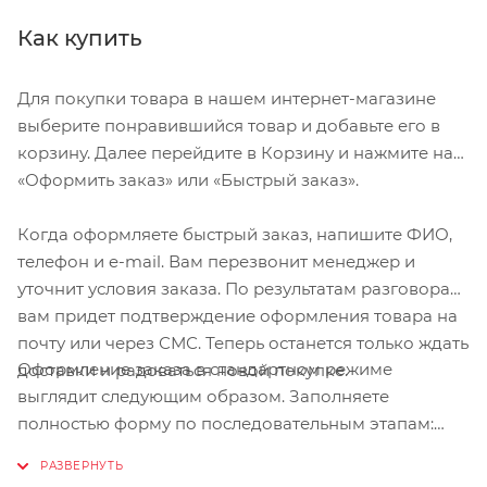
Как купить
Для покупки товара в нашем интернет-магазине
выберите понравившийся товар и добавьте его в
корзину. Далее перейдите в Корзину и нажмите на
«Оформить заказ» или «Быстрый заказ».
Когда оформляете быстрый заказ, напишите ФИО,
телефон и e-mail. Вам перезвонит менеджер и
уточнит условия заказа. По результатам разговора
вам придет подтверждение оформления товара на
почту или через СМС. Теперь останется только ждать
Оформление заказа в стандартном режиме
доставки и радоваться новой покупке.
выглядит следующим образом. Заполняете
полностью форму по последовательным этапам:
адрес, способ доставки, оплаты, данные о себе.
Советуем в комментарии к заказу написать