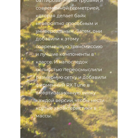
баттированными трубами и
современной геометрией,
которая делает байк
невероятно способным и
универсальным. Затем, они
добавили к этому
современную трансмиссию
и лучшие компоненты в
классе. И напоследок
полностью переосмыслили
размерную сетку и добавили
фирменный RX Tune в
амортизационную вилку
каждой версии, чтобы нести
крутые характеристики в
массы.