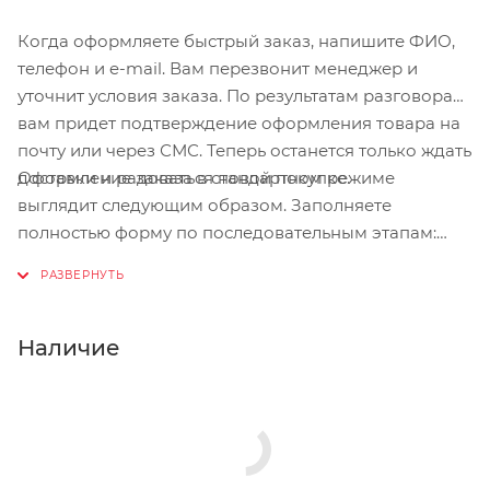
Когда оформляете быстрый заказ, напишите ФИО,
телефон и e-mail. Вам перезвонит менеджер и
уточнит условия заказа. По результатам разговора
вам придет подтверждение оформления товара на
почту или через СМС. Теперь останется только ждать
Оформление заказа в стандартном режиме
доставки и радоваться новой покупке.
выглядит следующим образом. Заполняете
полностью форму по последовательным этапам:
адрес, способ доставки, оплаты, данные о себе.
Советуем в комментарии к заказу написать
информацию, которая поможет курьеру вас найти.
Нажмите кнопку «Оформить заказ».
Наличие