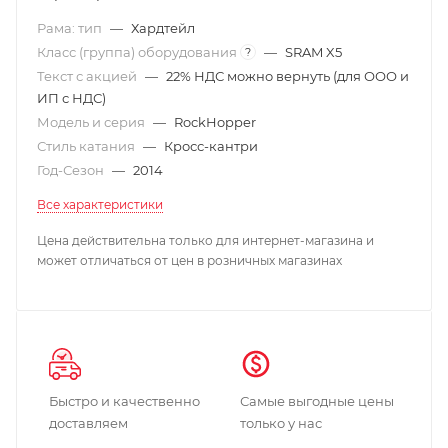
Рама: тип
—
Хардтейл
Класс (группа) оборудования
—
SRAM X5
?
Текст с акцией
—
22% НДС можно вернуть (для ООО и
ИП с НДС)
Модель и серия
—
RockHopper
Стиль катания
—
Кросс-кантри
Год-Сезон
—
2014
Все характеристики
Цена действительна только для интернет-магазина и
может отличаться от цен в розничных магазинах
Быстро и качественно
Самые выгодные цены
доставляем
только у нас