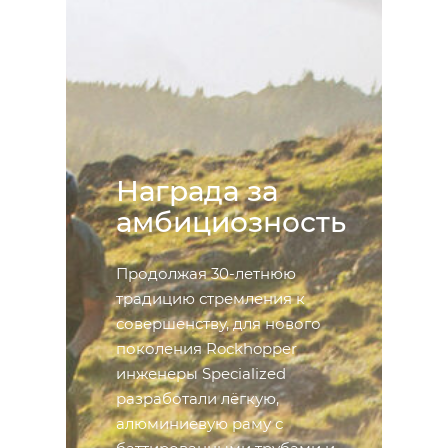
Награда за
амбициозность
Продолжая 30-летнюю
традицию стремления к
совершенству, для нового
поколения Rockhopper
инженеры Specialized
разработали лёгкую,
алюминиевую раму с