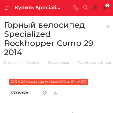
0
Купить Specialized Rockhopper Comp 29 2014 за рублей, а со скидкой
Горный велосипед
Specialized
Rockhopper Comp 29
2014
—
—
—
Главная
Каталог
Велосипеды
Горные велосипеды
22% НДС можно вернуть (для ООО и ИП с НДС)