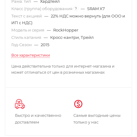
Рама: тип
—
Хардтейл
Класс (группа) оборудования
—
SRAM X7
?
Текст с акцией
—
22% НДС можно вернуть (для ООО и
ИП с НДС)
Модель и серия
—
RockHopper
Стиль катания
—
Кросс-кантри, Трейл
Год-Сезон
—
2015
Все характеристики
Цена действительна только для интернет-магазина и
может отличаться от цен в розничных магазинах
Быстро и качественно
Самые выгодные цены
доставляем
только у нас