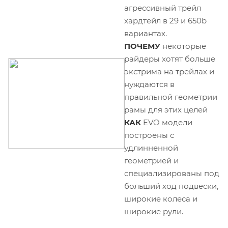
агрессивный трейл
хардтейл в 29 и 650b
вариантах.
ПОЧЕМУ
некоторые
райдеры хотят больше
экстрима на трейлах и
нуждаются в
правильной геометрии
рамы для этих целей
КАК
EVO модели
построены с
удлинненной
геометрией и
специализированы под
больший ход подвески,
широкие колеса и
широкие рули.