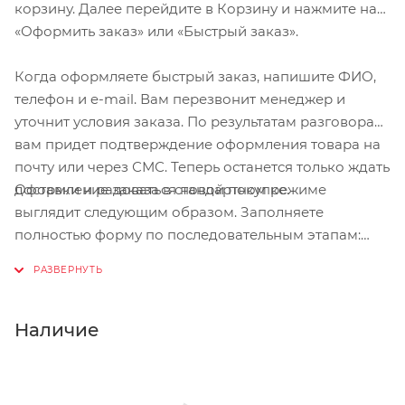
корзину. Далее перейдите в Корзину и нажмите на
«Оформить заказ» или «Быстрый заказ».
Когда оформляете быстрый заказ, напишите ФИО,
телефон и e-mail. Вам перезвонит менеджер и
уточнит условия заказа. По результатам разговора
вам придет подтверждение оформления товара на
почту или через СМС. Теперь останется только ждать
Оформление заказа в стандартном режиме
доставки и радоваться новой покупке.
выглядит следующим образом. Заполняете
полностью форму по последовательным этапам:
адрес, способ доставки, оплаты, данные о себе.
Советуем в комментарии к заказу написать
информацию, которая поможет курьеру вас найти.
Нажмите кнопку «Оформить заказ».
Наличие