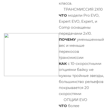
класса.
ТРАНСМИССИЯ 2Х10
ЧТО
модели Pro EVO,
Expert EVO, Expert, и
Comp оснащены
передачами 2x10.
ПОЧЕМУ
уменьшенный
вес и меньше
перекосов
трансмиссии
КАК
с 10-скоростными
опциями байку не
нужны тройные звезды,
большинство рельефов
покрывается 20
скоростями
ОПЦИИ EVO
ЧТО
более