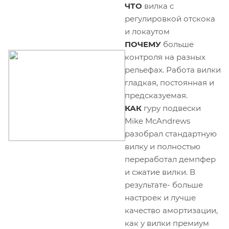
ЧТО
вилка с
регулировкой отскока
и локаутом
ПОЧЕМУ
больше
контроля на разных
рельефах. Работа вилки
гладкая, постоянная и
предсказуемая.
КАК
гуру подвески
Mike McAndrews
разобрал стандартную
вилку и полностью
переработал демпфер
и сжатие вилки. В
результате- больше
настроек и лучше
качество амортизации,
как у вилки премиум