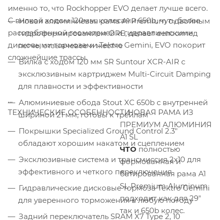
именно то, что Rockhopper EVO делает лучше всего.
С вилкой ходом 120мм, колесами 650b, чуть более
Новая алюминиевая рама A1 Premium с двойным
расслабленной геометрией и гидравлическими
гидроформированием ORE, делает велосипед
дисковыми тормозами Tektro Gemini, EVO покорит
легче, отзывчевее и жестче
сложнейшие трассы.
Вилка с ходом 120 мм SR Suntour XCR-AIR с
эксклюзивным картриджем Multi-Circuit Damping
для плавности и эффективности
Алюминиевые обода Stout XC 650b с внутренней
ТЕХНИЧЕСКИЕ ОСОБЕННОСТИ
НОВАЯ РАМА ИЗ
шириной 21 мм, готовы к трейлам
ПРЕМИУМ АЛЮМИНИЯ
Покрышки Specialized Ground Control 2.3"
А1 SL
обладают хорошим накатом и сцеплением
ЧТО
полностью
Эксклюзивные система и трансмиссия 2x10 для
формованная и
эффективного и четкого переключения
батированная рама A1
SL Premium Aluminum
Гидравлические дисковые тормоза Tektro Gemini
подходит как для 29"
для уверенного торможения в любую погоду
так и 650b колес.
Задний переключатель SRAM X7 Type 2, 10