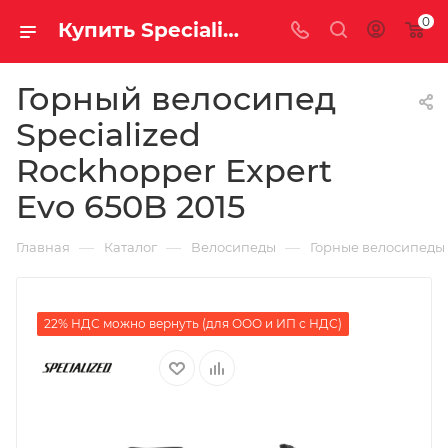
0
Купить Specialized Rockhopper Expert Evo 650B 2015 за рублей, а со скидкой
Горный велосипед
Specialized
Rockhopper Expert
Evo 650B 2015
—
—
—
Главная
Каталог
Велосипеды
Горные велосипеды
22% НДС можно вернуть (для ООО и ИП с НДС)