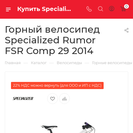
0
Купить Specialized Rumor FSR Comp 29 2014 за рублей, а со скидкой
Горный велосипед
Specialized Rumor
FSR Comp 29 2014
—
—
—
Главная
Каталог
Велосипеды
Горные велосипеды
22% НДС можно вернуть (для ООО и ИП с НДС)