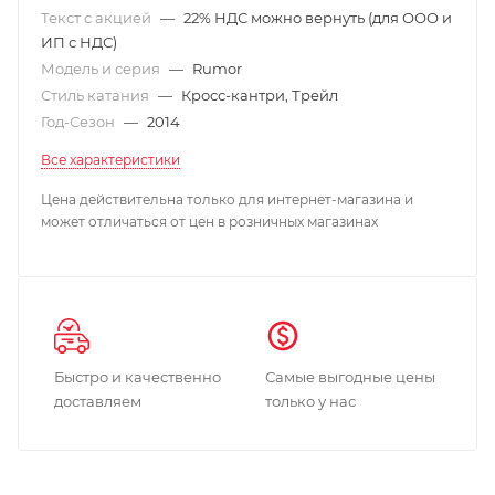
Текст с акцией
—
22% НДС можно вернуть (для ООО и
ИП с НДС)
Модель и серия
—
Rumor
Стиль катания
—
Кросс-кантри, Трейл
Год-Сезон
—
2014
Все характеристики
Цена действительна только для интернет-магазина и
может отличаться от цен в розничных магазинах
Быстро и качественно
Самые выгодные цены
доставляем
только у нас