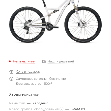
Нет в наличии
Нашли дешевле?
Хочу в подарок
Самовывоз сегодня - бесплатно
Доставка завтра - 500 ₽
Характеристики
Рама: тип
—
Хардтейл
Класс (группа) оборудования
—
SRAM X9
?