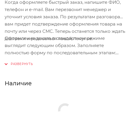
Когда оформляете быстрый заказ, напишите ФИО,
телефон и e-mail. Вам перезвонит менеджер и
уточнит условия заказа. По результатам разговора
вам придет подтверждение оформления товара на
почту или через СМС. Теперь останется только ждать
Оформление заказа в стандартном режиме
доставки и радоваться новой покупке.
выглядит следующим образом. Заполняете
полностью форму по последовательным этапам:
адрес, способ доставки, оплаты, данные о себе.
Советуем в комментарии к заказу написать
информацию, которая поможет курьеру вас найти.
Нажмите кнопку «Оформить заказ».
Наличие