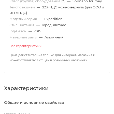
Класс (группа) оборудования
—
Shimano Tourney
?
Текст с акцией
—
22% НДС можно вернуть (для ООО и
ИП с НДС)
Модель и серия
—
Expedition
Стиль катания
—
Город, Фитнес
Год-Сезон
—
2015
Материал рамы
—
Алюминий
Все характеристики
Цена действительна только для интернет-магазина и
может отличаться от цен в розничных магазинах
Характеристики
Общие и основные свойства
Модель и серия