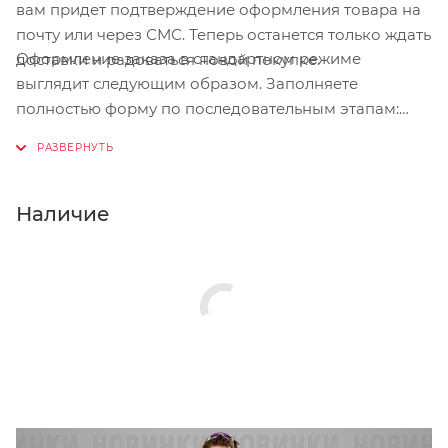
вам придет подтверждение оформления товара на
почту или через СМС. Теперь останется только ждать
Оформление заказа в стандартном режиме
доставки и радоваться новой покупке.
выглядит следующим образом. Заполняете
полностью форму по последовательным этапам:
адрес, способ доставки, оплаты, данные о себе.
Советуем в комментарии к заказу написать
информацию, которая поможет курьеру вас найти.
Нажмите кнопку «Оформить заказ».
Наличие