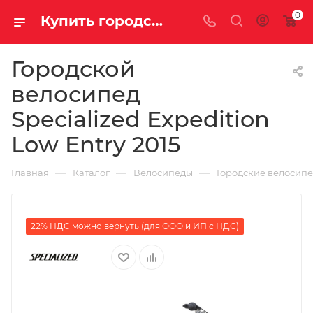
0
Купить городской велосипед Specialized Expedition Low Entry 2015 за 31890.00000000 в Саратове и Энгельсе
Городской
велосипед
Specialized Expedition
Low Entry 2015
—
—
—
Главная
Каталог
Велосипеды
Городские велосип
22% НДС можно вернуть (для ООО и ИП с НДС)