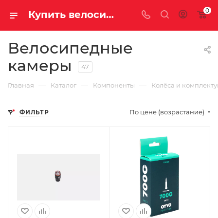
0
Купить велосипедную камеру в Саратове и Энгельсе
Велосипедные
камеры
47
—
—
—
Главная
Каталог
Компоненты
Колёса и комплект
По цене (возрастание)
ФИЛЬТР