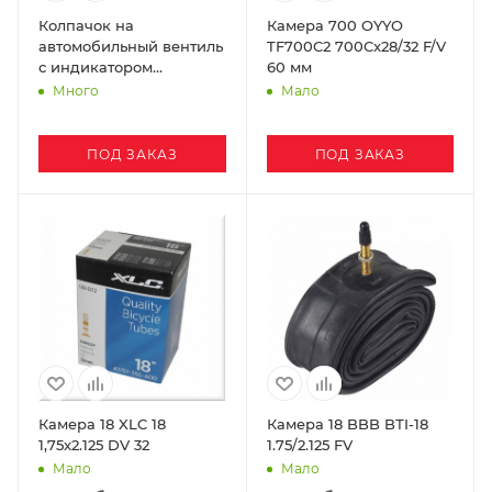
Колпачок на
Камера 700 OYYO
автомобильный вентиль
TF700C2 700Cx28/32 F/V
с индикатором
60 мм
давления Specialized
Много
Мало
ПОД ЗАКАЗ
ПОД ЗАКАЗ
Камера 18 XLC 18
Камера 18 BBB BТI-18
1,75x2.125 DV 32
1.75/2.125 FV
Мало
Мало