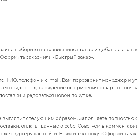
ффективнее использовать энергию благодаря более точ
а в соединении с двумя звездочками каждый снижают ве
ее точные и быстрые переключения
на для снижения массы без уменьшения прочности
остоит коррозии
азине выберите понравившийся товар и добавьте его в к
«Оформить заказ» или «Быстрый заказ».
е ФИО, телефон и e-mail. Вам перезвонит менеджер и у
а вам придет подтверждение оформления товара на почту
 доставки и радоваться новой покупке.
 выглядит следующим образом. Заполняете полностью 
оставки, оплаты, данные о себе. Советуем в комментари
ожет курьеру вас найти. Нажмите кнопку «Оформить зак