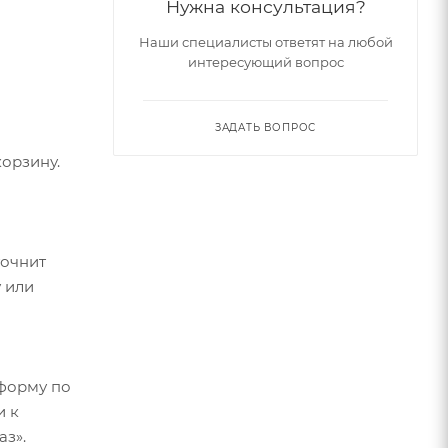
Нужна консультация?
ному
Наши специалисты ответят на любой
с и
интересующий вопрос
ЗАДАТЬ ВОПРОС
орзину.
точнит
 или
форму по
и к
аз».