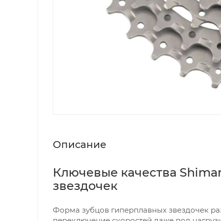
Описание
Ключевые качества Shiman
звездочек
Форма зубцов гиперплавных звездочек раз
переключение скоростей даже под нагруз