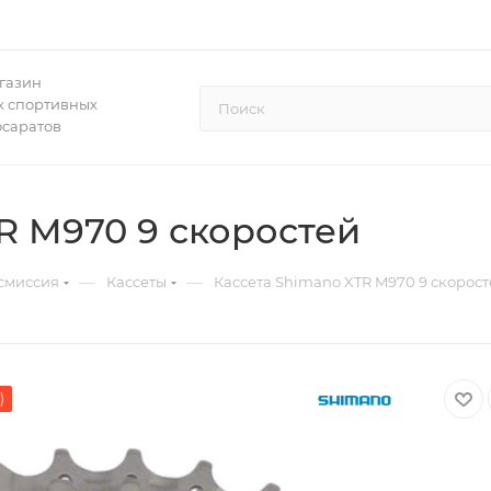
газин
 спортивных
осаратов
R M970 9 скоростей
—
—
смиссия
Кассеты
Кассета Shimano XTR M970 9 скорос
)