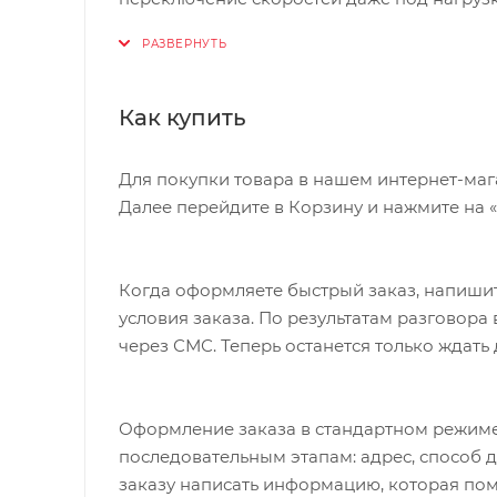
Близкие передаточные числа позволяют э
контролю над вращением
3 отдельных кронштейна из легкого сплав
увеличивают прочность, обеспечивая бол
Как купить
4 больших звездочки изготовлены из тита
Хромированное покрытие надежно против
Алюминиевое стопорное кольцо кассеты
Для покупки товара в нашем интернет-маг
Для очень узких 9-скоростных цепей HG
Далее перейдите в Корзину и нажмите на 
Когда оформляете быстрый заказ, напишит
условия заказа. По результатам разговор
через СМС. Теперь останется только ждать
Оформление заказа в стандартном режиме
последовательным этапам: адрес, способ д
заказу написать информацию, которая пом