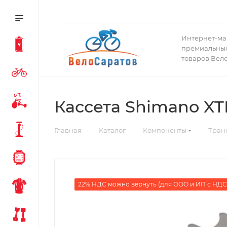
Интернет-ма
премиальных
товаров Вел
Кассета Shimano XT
—
—
—
Главная
Каталог
Компоненты
Тран
22% НДС можно вернуть (для ООО и ИП с НДС