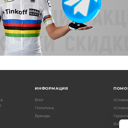
ИНФОРМАЦИЯ
ПОМО
ка
Блог
Услови
т
Политика
Услови
Бренды
Гарант
Вопрос