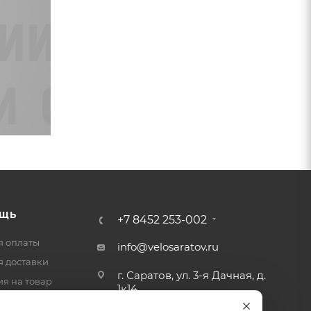
ЩЬ
+7 8452 253-002
я оплаты
info@velosaratov.ru
я доставки
г. Саратов, ул. 3-я Дачная, д.
ия на товар
1к14
-ответ