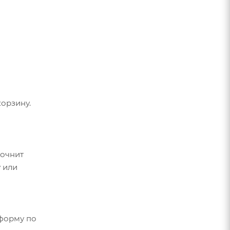
орзину.
точнит
 или
форму по