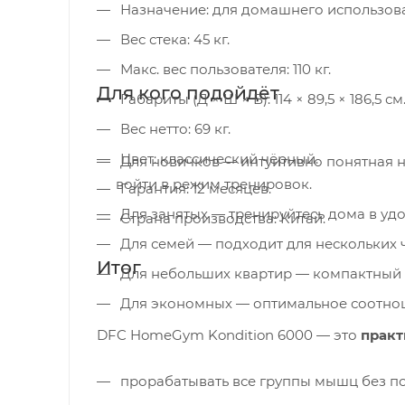
Назначение: для домашнего использов
Вес стека: 45 кг.
Макс. вес пользователя: 110 кг.
Для кого подойдёт
Габариты (Д × Ш × В): 114 × 89,5 × 186,5 см
Вес нетто: 69 кг.
Цвет: классический чёрный.
Для новичков — интуитивно понятная настройка и базовый набор упражнений помогают безопасно
войти в режим тренировок.
Гарантия: 12 месяцев.
Для занятых — тренируйтесь дома в удо
Страна производства: Китай.
Для семей — подходит для нескольких 
Итог
Для небольших квартир — компактный 
Для экономных — оптимальное соотно
DFC HomeGym Kondition 6000 — это
практ
прорабатывать все группы мышц без по