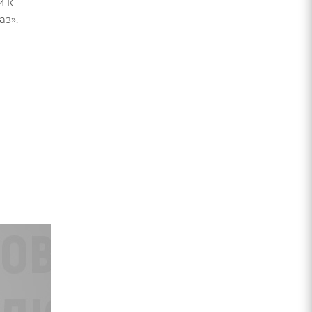
и к
аз».