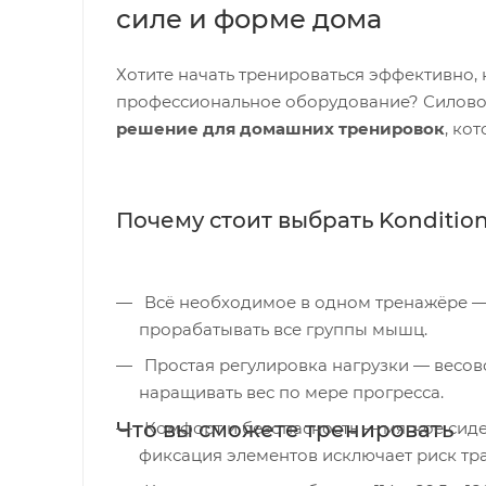
силе и форме дома
Хотите начать тренироваться эффективно, 
профессиональное оборудование? Силово
решение для домашних тренировок
, ко
Почему стоит выбрать Konditio
Всё необходимое в одном тренажёре — мультистанция заменяет несколько устройств и позволяет
прорабатывать все группы мышц.
Простая регулировка нагрузки — весовой стек 45 кг (7 стальных пластин) даёт возможность плавно
наращивать вес по мере прогресса.
Что вы сможете тренировать
Комфорт и безопасность — мягкое сиденье и спинка снижают нагрузку на позвоночник, а надёжная
фиксация элементов исключает риск тр