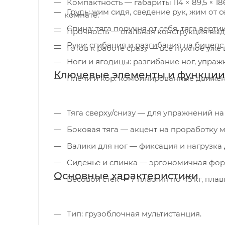
Компактность — габариты 114 × 89,5 × 186,5 см позволяют разместить тренажёр даже в небольшой
Грудь: жим сидя, сведение рук, жим от с
комнате.
Спина: тяга поручня от себя, тяга верти
Прочность — стальная конструкция выде
Руки: сгибания и разгибания на бицепс
Готов к работе сразу — всё нужное уже 
Ноги и ягодицы: разгибание ног, упра
Ключевые элементы и функции
Плечи и кор: комбинированные движени
Тяга сверху/снизу — для упражнений на
Боковая тяга — акцент на проработку 
Валики для ног — фиксация и нагрузка
Сиденье и спинка — эргономичная фор
Основные характеристики
Весовой стек — 7 пластин по 45 кг, пла
Тип: грузоблочная мультистанция.