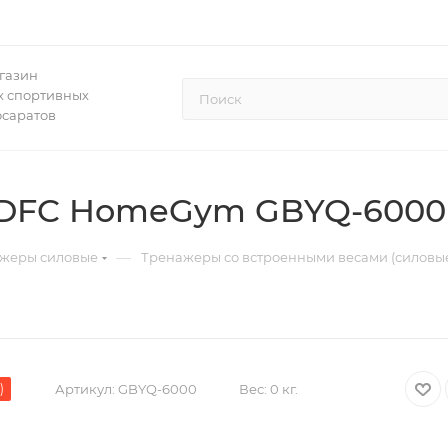
газин
 спортивных
осаратов
 DFC HomeGym GBYQ-6000
—
жеры силовые
Тренажеры со встроенными весами (силовы
)
Артикул:
GBYQ-6000
Вес:
0 кг.