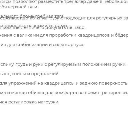
ебя верхней тяги.
кального блока, гребная тяга.
рживает до 110 кг нагрузки, подходит для регулярных за
 и трицепс с разными хватами.
в комплекте, ничего докупать не надо.
жнения с валиками для проработки квадрицепсов и бёдер
я для стабилизации и силы корпуса.
 спину, грудь и руки с регулируемым положением ручки.
мышц спины и предплечий.
 для упражнений на квадрицепсы и заднюю поверхность 
ма и мягкая обивка для комфорта во время тренировки.
вная регулировка нагрузки.