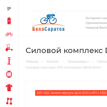
Интернет-ма
премиальных
товаров Вел
Силовой комплекс
—
—
—
Главная
Каталог
Тренажеры
Трена
Силовой комплекс DFC HomeGym GBYQ-6000
22% НДС можно вернуть (для ООО и ИП с НДС