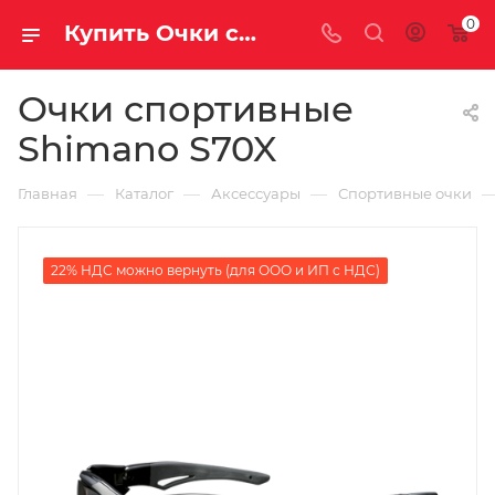
0
Купить Очки спортивные Shimano S70X за рублей, а со скидкой
Очки спортивные
Shimano S70X
—
—
—
Главная
Каталог
Аксессуары
Спортивные очки
22% НДС можно вернуть (для ООО и ИП с НДС)