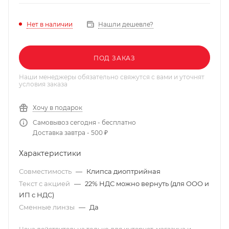
Нашли дешевле?
Нет в наличии
ПОД ЗАКАЗ
Наши менеджеры обязательно свяжутся с вами и уточнят
условия заказа
Хочу в подарок
Самовывоз сегодня - бесплатно
Доставка завтра - 500 ₽
Характеристики
Совместимость
—
Клипса диоптрийная
Текст с акцией
—
22% НДС можно вернуть (для ООО и
ИП с НДС)
Сменные линзы
—
Да