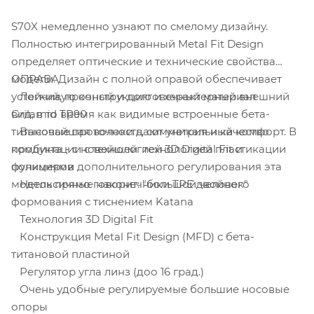
S70X немедленно узнают по смелому дизайну.
Полностью интегрированный Metal Fit Design
определяет оптические и технические свойства
модели. Дизайн с полной оправой обеспечивает
ОПРАВА
устойчивую конструкцию и характерный внешний
Легкий, прочный и долговечный материал
вид, в то время как видимые встроенные бета-
Grilamid TR90
титановые проволоки дают уникальный комфорт. В
Высочайшая точность, симметрия и качество
комбинации с технологией 3D Digital Fit и
продукта - с новейшей технологией пластикации
функциями дополнительного регулирования эта
полимеров
модель прямо говорит: "большой человек"
Нетоксичные наконечники TPE двойного
формования с тиснением Katana
Технология 3D Digital Fit
Конструкция Metal Fit Design (MFD) с бета-
титановой пластиной
Регулятор угла линз (доо 16 град.)
Очень удобные регулируемые большие носовые
опоры