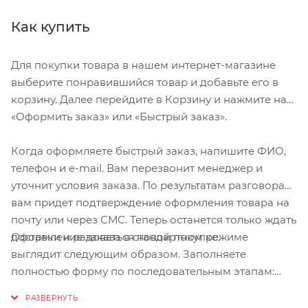
Как купить
Для покупки товара в нашем интернет-магазине
выберите понравившийся товар и добавьте его в
корзину. Далее перейдите в Корзину и нажмите на
«Оформить заказ» или «Быстрый заказ».
Когда оформляете быстрый заказ, напишите ФИО,
телефон и e-mail. Вам перезвонит менеджер и
уточнит условия заказа. По результатам разговора
вам придет подтверждение оформления товара на
почту или через СМС. Теперь останется только ждать
Оформление заказа в стандартном режиме
доставки и радоваться новой покупке.
выглядит следующим образом. Заполняете
полностью форму по последовательным этапам:
адрес, способ доставки, оплаты, данные о себе.
Советуем в комментарии к заказу написать