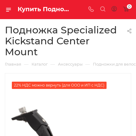
0
Купить Подножка Specialized Kickstand Center Mount за рублей, а со скидкой
Подножка Specialized
Kickstand Center
Mount
—
—
—
Главная
Каталог
Аксессуары
Подножки для вело
22% НДС можно вернуть (для ООО и ИП с НДС)