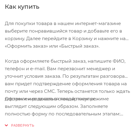
Как купить
Для покупки товара в нашем интернет-магазине
выберите понравившийся товар и добавьте его в
корзину. Далее перейдите в Корзину и нажмите на
«Оформить заказ» или «Быстрый заказ».
Когда оформляете быстрый заказ, напишите ФИО,
телефон и e-mail. Вам перезвонит менеджер и
уточнит условия заказа. По результатам разговора
вам придет подтверждение оформления товара на
почту или через СМС. Теперь останется только ждать
Оформление заказа в стандартном режиме
доставки и радоваться новой покупке.
выглядит следующим образом. Заполняете
полностью форму по последовательным этапам:
адрес, способ доставки, оплаты, данные о себе.
Советуем в комментарии к заказу написать