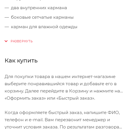
два внутренних кармана
боковые сетчатые карманы
карман для влажной одежды
отражатели 3M
фиксаторы для питьевой системы
набедренный пояс с сетчатыми крыльями
Как купить
анатомические плечевые лямки
петля для крепления ночного габаритного
Для покупки товара в нашем интернет-магазине
фонарика Safety Blink
выберите понравившийся товар и добавьте его в
корзину. Далее перейдите в Корзину и нажмите на
«Оформить заказ» или «Быстрый заказ».
Когда оформляете быстрый заказ, напишите ФИО,
телефон и e-mail. Вам перезвонит менеджер и
уточнит условия заказа. По результатам разговора