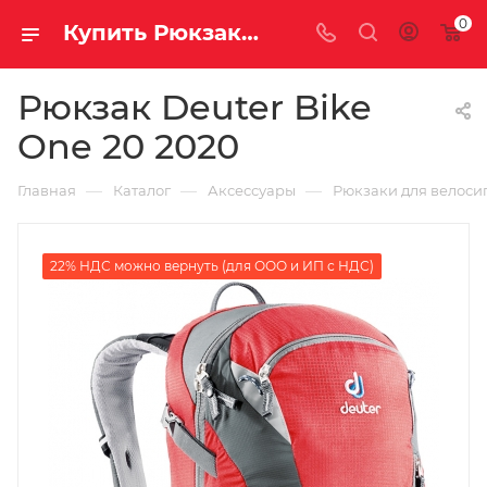
0
Купить Рюкзак Deuter Bike One 20 2020 за рублей, а со скидкой
Рюкзак Deuter Bike
One 20 2020
—
—
—
Главная
Каталог
Аксессуары
Рюкзаки для велоси
22% НДС можно вернуть (для ООО и ИП с НДС)