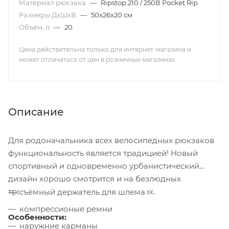
Материал рюкзака
—
Ripstop 210 / 250В Pocket Rip
Размеры ДхШхВ
—
50x26x20 см
Объем, л
—
20
Цена действительна только для интернет-магазина и
может отличаться от цен в розничных магазинах
Описание
Для родоначальника всех велосипедных рюкзаков
функциональность является традицией! Новый
спортивный и одновременно урбанистический
дизайн хорошо смотрится и на безлюдных
тропинках, и на оживленных улицах.
съёмный держатель для шлема
компрессионые ремни
Особенности:
наружние карманы