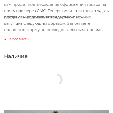
вам придет подтверждение оформления товара на
почту или через СМС. Теперь останется только ждать
Оформление заказа в стандартном режиме
доставки и радоваться новой покупке.
выглядит следующим образом. Заполняете
полностью форму по последовательным этапам:
адрес, способ доставки, оплаты, данные о себе.
Советуем в комментарии к заказу написать
информацию, которая поможет курьеру вас найти.
Нажмите кнопку «Оформить заказ».
Наличие