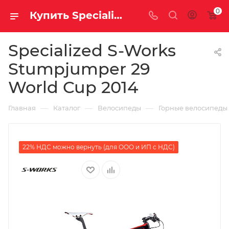
0
Купить Specialized S-Works Stumpjumper 29 World Cup 2014 за рублей, а со скидкой
Specialized S-Works
Stumpjumper 29
World Cup 2014
—
—
—
Главная
Каталог
Велосипеды
Горные велосипеды
22% НДС можно вернуть (для ООО и ИП с НДС)