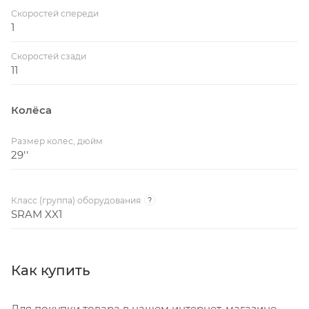
Скоростей спереди
1
Скоростей сзади
11
Колёса
Размер колес, дюйм
29''
Класс (группа) оборудования
?
SRAM XX1
Как купить
Для покупки товара в нашем интернет-магазине