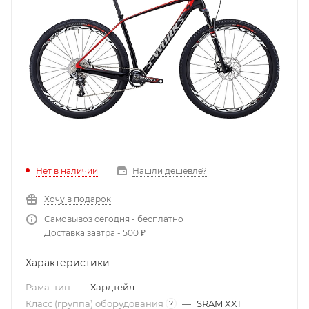
Нет в наличии
Нашли дешевле?
Хочу в подарок
Самовывоз сегодня - бесплатно
Доставка завтра - 500 ₽
Характеристики
Рама: тип
—
Хардтейл
Класс (группа) оборудования
—
SRAM XX1
?