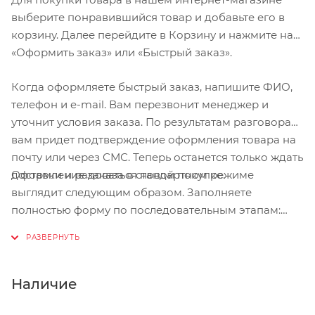
выберите понравившийся товар и добавьте его в
корзину. Далее перейдите в Корзину и нажмите на
«Оформить заказ» или «Быстрый заказ».
Когда оформляете быстрый заказ, напишите ФИО,
телефон и e-mail. Вам перезвонит менеджер и
уточнит условия заказа. По результатам разговора
вам придет подтверждение оформления товара на
почту или через СМС. Теперь останется только ждать
Оформление заказа в стандартном режиме
доставки и радоваться новой покупке.
выглядит следующим образом. Заполняете
полностью форму по последовательным этапам:
адрес, способ доставки, оплаты, данные о себе.
Советуем в комментарии к заказу написать
информацию, которая поможет курьеру вас найти.
Нажмите кнопку «Оформить заказ».
Наличие