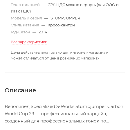
Текст с акцией
—
22% НДС можно вернуть (для ООО и
ИП с НДС)
Модель и серия
—
STUMPJUMPER
Стиль катания
—
Кросс-кантри
Год-Сезон
—
2014
Все характеристики
Цена действительна только для интернет-магазина и
может отличаться от цен в розничных магазинах
Описание
Велосипед Specialized S-Works Stumpjumper Carbon
World Cup 29 — профессиональный хардейл,
созданный для профессиональных гонок по
бездорожью. Этот велосипед максимально