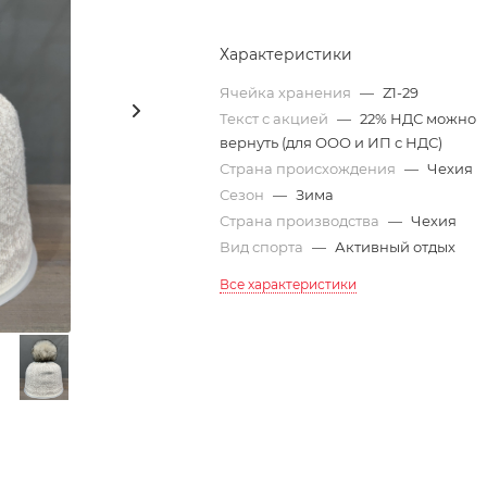
Характеристики
Ячейка хранения
—
Z1-29
Текст с акцией
—
22% НДС можно
вернуть (для ООО и ИП с НДС)
Страна происхождения
—
Чехия
Сезон
—
Зима
Страна производства
—
Чехия
Вид спорта
—
Активный отдых
Все характеристики