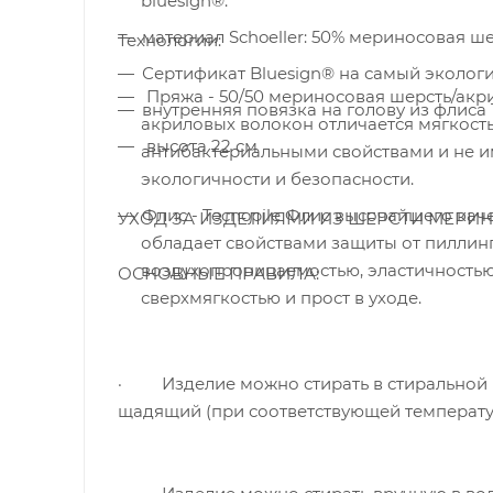
bluesign®.
материал Schoeller: 50% мериносовая ше
Технологии:
Сертификат Bluesign® на самый эколог
Пряжа - 50/50 мериносовая шерсть/акр
внутренняя повязка на голову из флиса
акриловых волокон отличается мягкость
высота 22 см
антибактериальными свойствами и не и
экологичности и безопасности.
Флис - Tecnopile Флис высочайшего кач
УХОД ЗА ИЗДЕЛИЯМИ ИЗ ШЕРСТИ МЕРИН
обладает свойствами защиты от пиллин
воздухопроницаемостью, эластичностью 
ОСНОВНЫЕ ПРАВИЛА:
сверхмягкостью и прост в уходе.
· Изделие можно стирать в стиральной ма
щадящий (при соответствующей температу