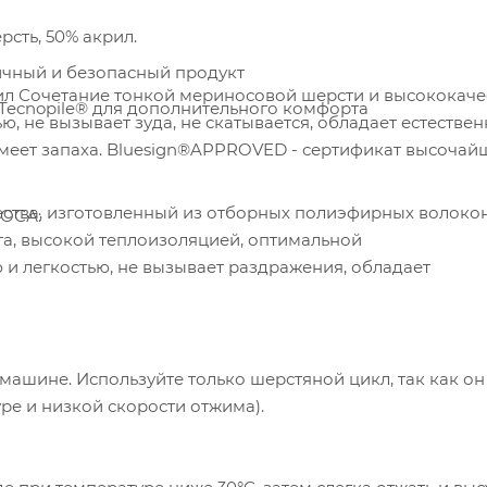
рсть, 50% акрил.
ичный и безопасный продукт
ил Сочетание тонкой мериносовой шерсти и высококач
 Tecnopile® для дополнительного комфорта
ю, не вызывает зуда, не скатывается, обладает естестве
меет запаха. Bluesign®APPROVED - сертификат высочай
ества, изготовленный из отборных полиэфирных волокон
ОСА:
га, высокой теплоизоляцией, оптимальной
и легкостью, не вызывает раздражения, обладает
шине. Используйте только шерстяной цикл, так как он
ре и низкой скорости отжима).