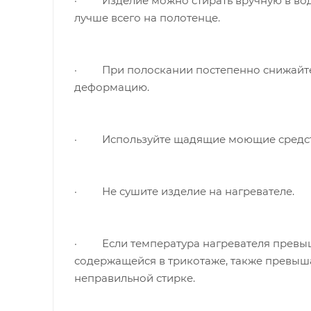
· Изделие можно стирать вручную в воде 
лучше всего на полотенце.
· При полоскании постепенно снижайте т
деформацию.
· Используйте щадящие моющие средст
· Не сушите изделие на нагревателе.
· Если температура нагревателя превышает
содержащейся в трикотаже, также превышае
неправильной стирке.