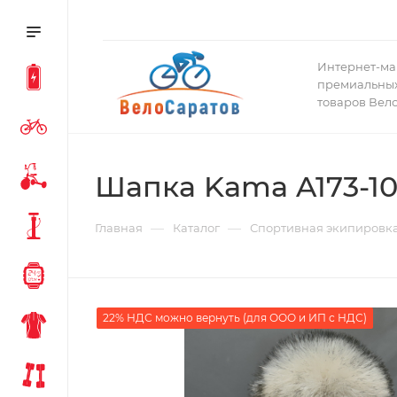
Интернет-ма
премиальных
товаров Вел
Шапка Kama A173-10
—
—
Главная
Каталог
Спортивная экипировк
22% НДС можно вернуть (для ООО и ИП с НДС)