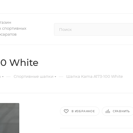
газин
 спортивных
осаратов
0 White
—
—
а
Спортивные шапки
Шапка Kama A173-100 White
В ИЗБРАННОЕ
СРАВНИТЬ