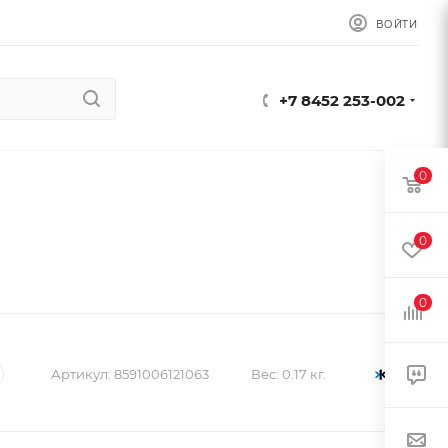
ВОЙТИ
+7 8452 253-002
0
0
0
Артикул:
8591006121063
Вес:
0.17 кг.