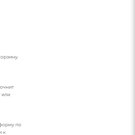
орзину.
точнит
 или
форму по
и к