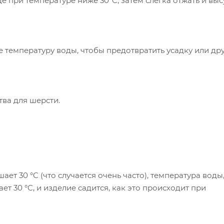
при температуре ниже 30°C, затем слегка отжать и выс
емпературу воды, чтобы предотвратить усадку или др
ва для шерсти.
 30 °C (что случается очень часто), температура воды
т 30 °C, и изделие садится, как это происходит при