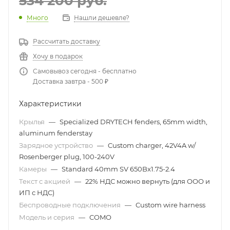
534 200
руб.
Много
Нашли дешевле?
Рассчитать доставку
Хочу в подарок
Самовывоз сегодня - бесплатно
Доставка завтра - 500 ₽
Характеристики
Крылья
—
Specialized DRYTECH fenders, 65mm width,
aluminum fenderstay
Зарядное устройство
—
Custom charger, 42V4A w/
Rosenberger plug, 100-240V
Камеры
—
Standard 40mm SV 650Bx1.75-2.4
Текст с акцией
—
22% НДС можно вернуть (для ООО и
ИП с НДС)
Беспроводные подключения
—
Custom wire harness
Модель и серия
—
COMO