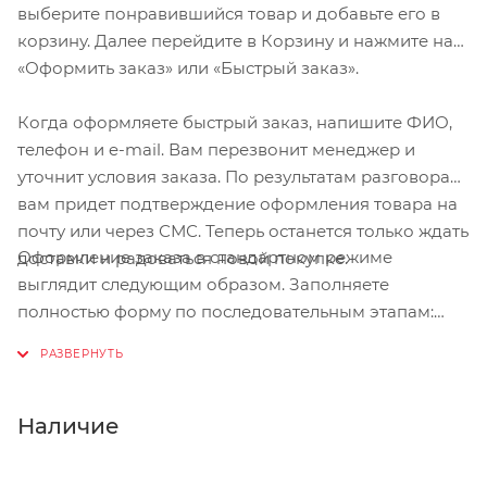
выберите понравившийся товар и добавьте его в
корзину. Далее перейдите в Корзину и нажмите на
«Оформить заказ» или «Быстрый заказ».
Когда оформляете быстрый заказ, напишите ФИО,
телефон и e-mail. Вам перезвонит менеджер и
уточнит условия заказа. По результатам разговора
вам придет подтверждение оформления товара на
почту или через СМС. Теперь останется только ждать
Оформление заказа в стандартном режиме
доставки и радоваться новой покупке.
выглядит следующим образом. Заполняете
полностью форму по последовательным этапам:
адрес, способ доставки, оплаты, данные о себе.
Советуем в комментарии к заказу написать
информацию, которая поможет курьеру вас найти.
Нажмите кнопку «Оформить заказ».
Наличие