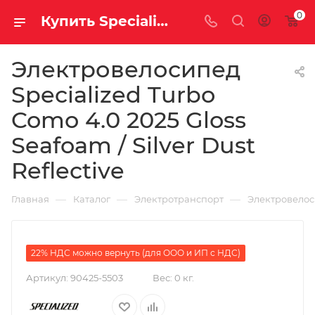
0
Купить Specialized Turbo Como 4.0 2025 Gloss Seafoam / Silver Dust Reflective за рублей, а со скидкой 484 100 руб.
Электровелосипед
Specialized Turbo
Como 4.0 2025 Gloss
Seafoam / Silver Dust
Reflective
—
—
—
Главная
Каталог
Электротранспорт
Электровело
22% НДС можно вернуть (для ООО и ИП с НДС)
Артикул:
90425-5503
Вес:
0 кг.