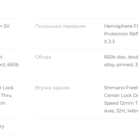
m SV
Покрышка передняя
Hemisphere Fl
Protection Ref
X 2.3
t
Обода
650b disc, dou
ect, 650b
alloy, pinned, 
r Lock
Втулка задняя
Shimano Free
 Thru
Center Lock Dis
0mm
Speed 12mm T
Axle, 32H, 14
ry