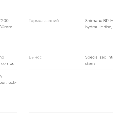
T200,
Тормоз задний
Shimano BR-M
, 180mm
hydraulic disc
mo
Вынос
Specialized in
m combo
stem
dy
ur, lock-