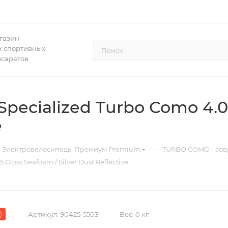
газин
 спортивных
осаратов
ecialized Turbo Como 4.0 
e
—
Электровелосипеды Премиум Premium
TURBO COMO - сов
loss Seafoam / Silver Dust Reflective
)
Артикул:
90425-5503
Вес:
0 кг.