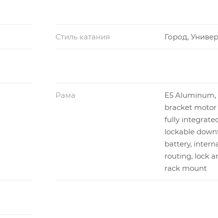
Стиль катания
Город, Униве
Рама
E5 Aluminum,
bracket motor
fully integrate
lockable down
battery, intern
routing, lock a
rack mount