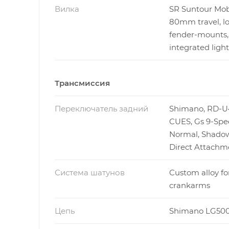
Вилка
SR Suntour Mob
80mm travel, lo
fender-mounts,
integrated ligh
Трансмиссия
Переключатель задний
Shimano, RD-U
CUES, Gs 9-Spe
Normal, Shadow
Direct Attachm
Система шатунов
Custom alloy f
crankarms
Цепь
Shimano LG50