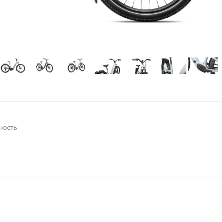
ность