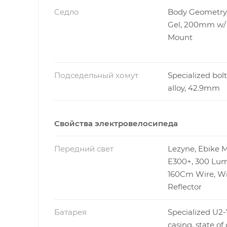
Седло
Body Geometry
Gel, 200mm w
Mount
Подседельный хомут
Specialized bolt
alloy, 42.9mm
Свойства электровелосипеда
Передний свет
Lezyne, Ebike M
E300+, 300 Lu
160Cm Wire, W
Reflector
Батарея
Specialized U2-7
casing, state of