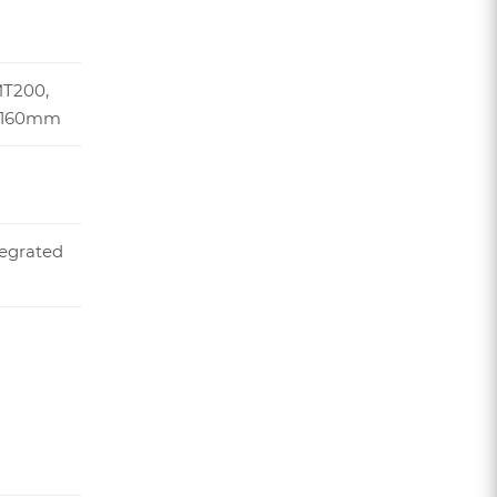
T200,
, 160mm
tegrated