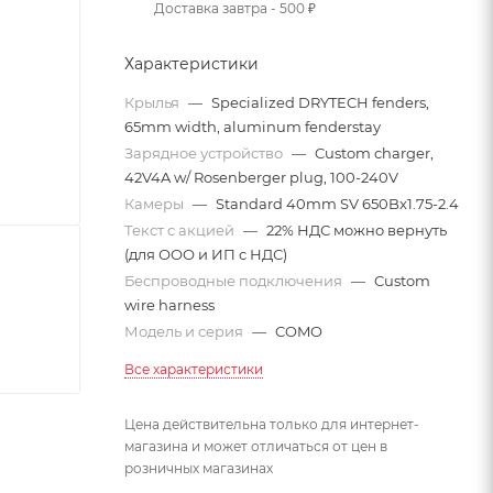
Доставка завтра - 500 ₽
Характеристики
Крылья
—
Specialized DRYTECH fenders,
65mm width, aluminum fenderstay
Зарядное устройство
—
Custom charger,
42V4A w/ Rosenberger plug, 100-240V
Камеры
—
Standard 40mm SV 650Bx1.75-2.4
Текст с акцией
—
22% НДС можно вернуть
(для ООО и ИП с НДС)
Беспроводные подключения
—
Custom
wire harness
Модель и серия
—
COMO
Все характеристики
Цена действительна только для интернет-
магазина и может отличаться от цен в
розничных магазинах