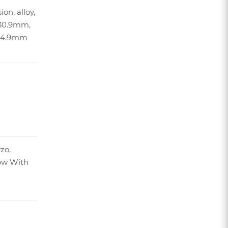
on, alloy,
30.9mm,
 34.9mm
zo,
ow With