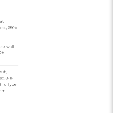
at
lect, 650b
ble-wall
32h
hub,
c, 8-11-
hru Type
8mm