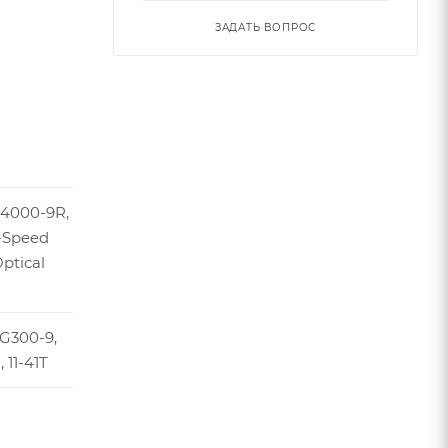
ЗАДАТЬ ВОПРОС
U4000-9R,
9-Speed
Optical
G300-9,
 11-41T