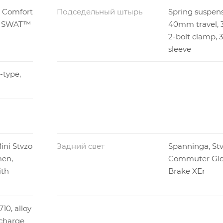
 Comfort
Подседельный штырь
Spring suspensi
/ SWAT™
40mm travel, 
2-bolt clamp,
sleeve
-type,
ini Stvzo
Задний свет
Spanninga, Stv
men,
Commuter Gl
ith
Brake XEr
10, alloy
 charge