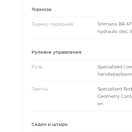
Тормоза
Тормоз передний
Shimano BR-M
hydraulic disc
Рулевое управление
Руль
Specialized Co
handlebar/ste
Грипсы
Specialized Bo
Geometry Conto
on
Седло и штырь