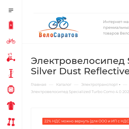
Интернет-ма
премиальных
товаров Вел
Электровелосипед Sp
Silver Dust Reflectiv
—
—
—
Главная
Каталог
Электротранспорт
Электровелосипед Specialized Turbo Como 4.0 2025 G
22% НДС можно вернуть (для ООО и ИП с НДС