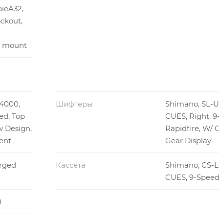
ieA32,
ckout,
t mount
4000,
Шифтеры
Shimano, SL-
ed, Top
CUES, Right, 
 Design,
Rapidfire, W/ 
ent
Gear Display
orged
Кассета
Shimano, CS-L
CUES, 9-Speed,
0