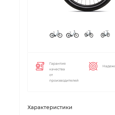
Гарантия
Надеж
качества
от
производителей
Характеристики