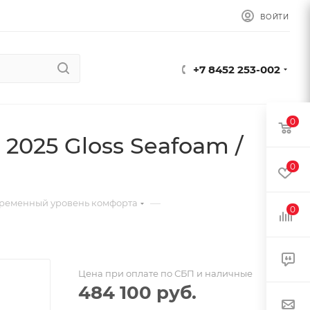
ВОЙТИ
+7 8452 253-002
0
2025 Gloss Seafoam /
0
—
ременный уровень комфорта
0
Цена при оплате по СБП и наличные
484 100
руб.