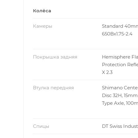
Колёса
Камеры
Standard 40m
650Bx1.75-2.4
Покрышка задняя
Hemisphere Fla
Protection Refl
X 2.3
Втулка передняя
Shimano Cente
Disc 32H, 15mm
Type Axle, 10
Спицы
DT Swiss Indust