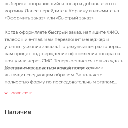
выберите понравившийся товар и добавьте его в
корзину. Далее перейдите в Корзину и нажмите на
«Оформить заказ» или «Быстрый заказ».
Когда оформляете быстрый заказ, напишите ФИО,
телефон и e-mail. Вам перезвонит менеджер и
уточнит условия заказа. По результатам разговора
вам придет подтверждение оформления товара на
почту или через СМС. Теперь останется только ждать
Оформление заказа в стандартном режиме
доставки и радоваться новой покупке.
выглядит следующим образом. Заполняете
полностью форму по последовательным этапам:
адрес, способ доставки, оплаты, данные о себе.
Советуем в комментарии к заказу написать
информацию, которая поможет курьеру вас найти.
Нажмите кнопку «Оформить заказ».
Наличие