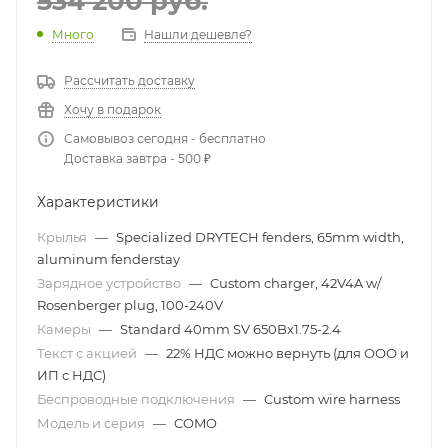
534 200
руб.
Много
Нашли дешевле?
Рассчитать доставку
Хочу в подарок
Самовывоз сегодня - бесплатно
Доставка завтра - 500 ₽
Характеристики
Крылья
—
Specialized DRYTECH fenders, 65mm width,
aluminum fenderstay
Зарядное устройство
—
Custom charger, 42V4A w/
Rosenberger plug, 100-240V
Камеры
—
Standard 40mm SV 650Bx1.75-2.4
Текст с акцией
—
22% НДС можно вернуть (для ООО и
ИП с НДС)
Беспроводные подключения
—
Custom wire harness
Модель и серия
—
COMO