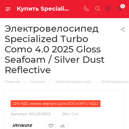
0
Купить Specialized Turbo Como 4.0 2025 Gloss Seafoam / Silver Dust Reflective за рублей, а со скидкой 484 100 руб.
Электровелосипед
Specialized Turbo
Como 4.0 2025 Gloss
Seafoam / Silver Dust
Reflective
—
—
—
Главная
Каталог
Электротранспорт
Электровело
22% НДС можно вернуть (для ООО и ИП с НДС)
Артикул:
90425-5503
Вес:
0 кг.