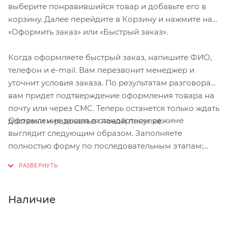
выберите понравившийся товар и добавьте его в
корзину. Далее перейдите в Корзину и нажмите на
«Оформить заказ» или «Быстрый заказ».
Когда оформляете быстрый заказ, напишите ФИО,
телефон и e-mail. Вам перезвонит менеджер и
уточнит условия заказа. По результатам разговора
вам придет подтверждение оформления товара на
почту или через СМС. Теперь останется только ждать
Оформление заказа в стандартном режиме
доставки и радоваться новой покупке.
выглядит следующим образом. Заполняете
полностью форму по последовательным этапам:
адрес, способ доставки, оплаты, данные о себе.
Советуем в комментарии к заказу написать
информацию, которая поможет курьеру вас найти.
Нажмите кнопку «Оформить заказ».
Наличие