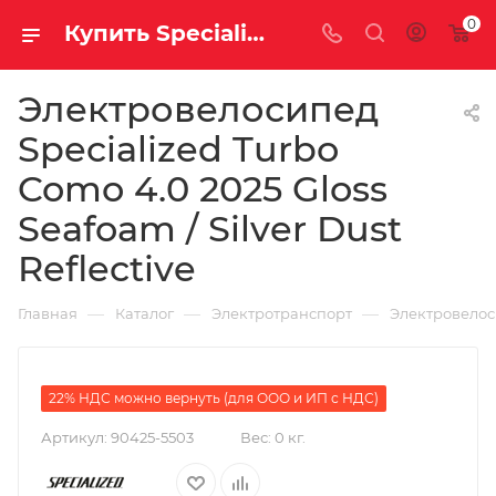
0
Купить Specialized Turbo Como 4.0 2025 Gloss Seafoam / Silver Dust Reflective за рублей, а со скидкой 484 100 руб.
Электровелосипед
Specialized Turbo
Como 4.0 2025 Gloss
Seafoam / Silver Dust
Reflective
—
—
—
Главная
Каталог
Электротранспорт
Электровело
22% НДС можно вернуть (для ООО и ИП с НДС)
Артикул:
90425-5503
Вес:
0 кг.