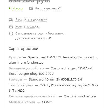
534 200
руб.
Много
Нашли дешевле?
Рассчитать доставку
Хочу в подарок
Самовывоз сегодня - бесплатно
Доставка завтра - 500 ₽
Характеристики
Крылья
—
Specialized DRYTECH fenders, 65mm width,
aluminum fenderstay
Зарядное устройство
—
Custom charger, 42V4A w/
Rosenberger plug, 100-240V
Камеры
—
Standard 40mm SV 650Bx1.75-2.4
Текст с акцией
—
22% НДС можно вернуть (для ООО и
ИП с НДС)
Беспроводные подключения
—
Custom wire harness
Модель и серия
—
COMO