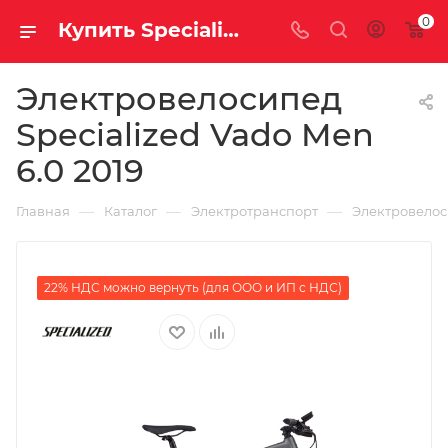
0
Купить Specialized Vado Men 6.0 2019 за рублей, а со скидкой
Электровелосипед
Specialized Vado Men
6.0 2019
—
—
—
Главная
Каталог
Электротранспорт
Электровело
22% НДС можно вернуть (для ООО и ИП с НДС)