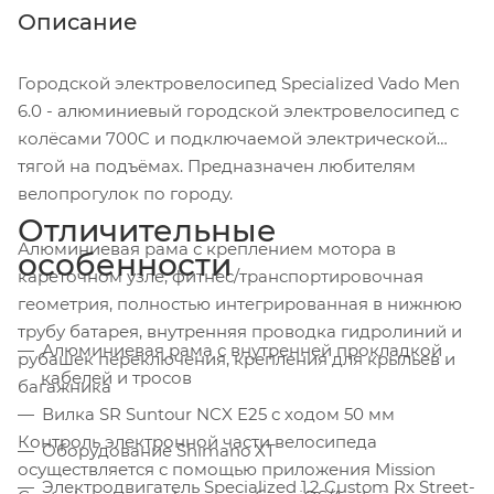
Описание
Городской электровелосипед Specialized Vado Men
6.0 - алюминиевый городской электровелосипед с
колёсами 700C и подключаемой электрической
тягой на подъёмах. Предназначен любителям
велопрогулок по городу.
Отличительные
Алюминиевая рама с креплением мотора в
особенности
кареточном узле, фитнес/транспортировочная
геометрия, полностью интегрированная в нижнюю
трубу батарея, внутренняя проводка гидролиний и
Алюминиевая рама с внутренней прокладкой
рубашек переключения, крепления для крыльев и
кабелей и тросов
багажника
Вилка SR Suntour NCX E25 с ходом 50 мм
Контроль электронной части велосипеда
Оборудование Shimano XT
осуществляется с помощью приложения Mission
Электродвигатель Specialized 1.2 Custom Rx Street-