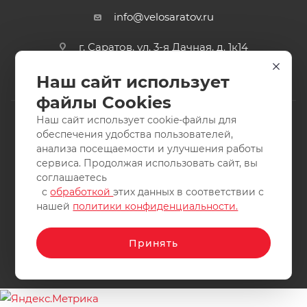
info@velosaratov.ru
г. Саратов, ул. 3-я Дачная, д. 1к14
Наш сайт использует
файлы Cookies
Наш сайт использует cookie-файлы для
обеспечения удобства пользователей,
анализа посещаемости и улучшения работы
2011-2026 © интернет-магазин спортивных товаров
сервиса. Продолжая использовать сайт, вы
ВелоСаратов. Не является публичной офертой. Все права
соглашаетесь
защищены. Заимствование материалов и фотографий
с
обработкой
этих данных в соответствии с
запрещено.
нашей
политики конфиденциальности.
Принять